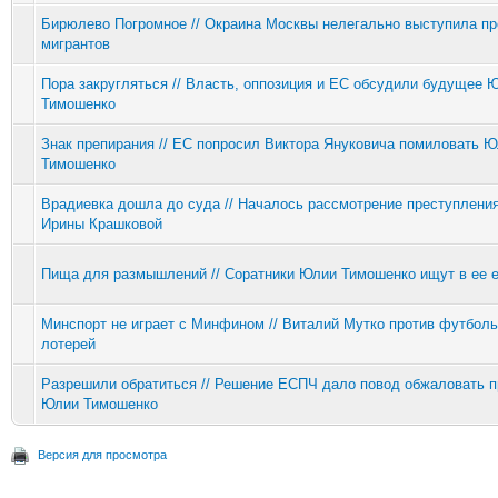
Бирюлево Погромное // Окраина Москвы нелегально выступила пр
мигрантов
Пора закругляться // Власть, оппозиция и ЕС обсудили будущее 
Тимошенко
Знак препирания // ЕС попросил Виктора Януковича помиловать 
Тимошенко
Врадиевка дошла до суда // Началось рассмотрение преступления
Ирины Крашковой
Пища для размышлений // Соратники Юлии Тимошенко ищут в ее 
Минспорт не играет с Минфином // Виталий Мутко против футбол
лотерей
Разрешили обратиться // Решение ЕСПЧ дало повод обжаловать п
Юлии Тимошенко
Версия для просмотра