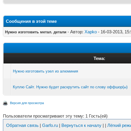
Сообщения в этой теме
- Автор:
Xapko
- 16-03-2013, 15
Нужно изготовить метал. детали
Тема:
Нужно изготовить узел из алюминия
Куплю Сайт. Нужно будет раскрутить сайт по слову оффшор(ы)
Версия для просмотра
Пользователи просматривают эту тему: 1 Гость(ей)
Обратная связь
|
Garfo.ru
|
Вернуться к началу
|
|
Лёгкий реж