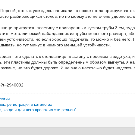
Первый, это как уже здесь написали - к ножке стола прикручиваетс
часто разбирающихся столов, но по моему это не очень удобно есл
ешнице прикрутить пластину с приваренным куском трубы 3 см, туда
рутить металлический набалдашник из трубы меньшего размера, ибо
й устойчивости, но если хорошо подогнать, то можно и без него. 
дывать, но тут минус в немного меньшей устойчивости.
риант, это сделать к столешнице пластину с проемом в виде уха, и
ть, эти пластины должны быть определенным образом выгнуты, я н
ружине, но это будет дороже. И не знаю насколько будет надежен э
php?t=2940092
логии
лок
,
регистрация в каталогах
о, когда и для чего проложил эти рельсы"