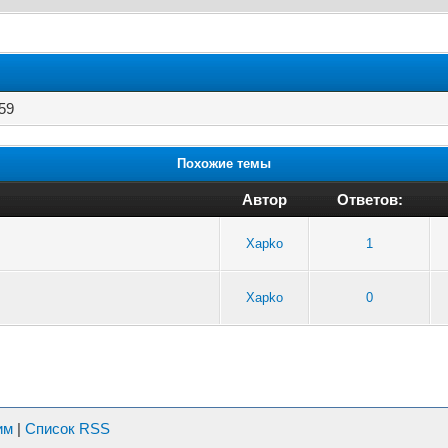
:59
Похожие темы
Автор
Ответов:
Xapko
1
Xapko
0
им
|
Список RSS