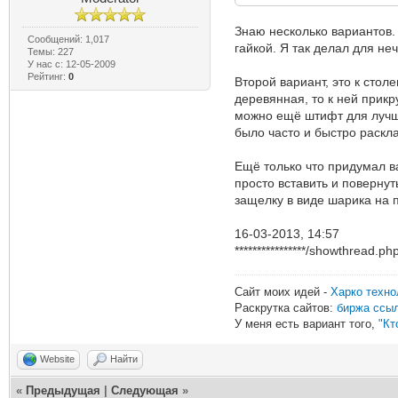
Знаю несколько вариантов. 
Сообщений: 1,017
гайкой. Я так делал для не
Темы: 227
У нас с: 12-05-2009
Рейтинг:
0
Второй вариант, это к стол
деревянная, то к ней прик
можно ещё штифт для лучше
было часто и быстро раскла
Ещё только что придумал ва
просто вставить и поверну
защелку в виде шарика на п
16-03-2013, 14:57
****************/showthread.
Сайт моих идей -
Харко техно
Раскрутка сайтов:
биржа ссы
У меня есть вариант того,
"Кт
Website
Найти
«
Предыдущая
|
Следующая
»