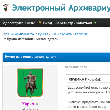
Здравствуйте, Гость!
Вход
Зарегистрироваться
Главный архивный фонд Рунета
›
Личные архивы
›
Харко
Нужно изготовить метал. детали
Голосов: 35 - Средняя оценка: 
1
2
3
4
5
Нужно изготовить метал. детали
16-03-2013, 15:59
IRIWE4KA Писал(а):
Здравствуйте! есть такие
уголками на саморезы. С
ЗАДАЧА: придумать как уп
Xapko
легко можно было соедини
Moderator