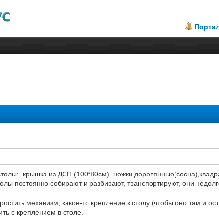
Порта
2.31
 столы: -крышка из ДСП (100*80см) -ножки деревянные(сосна),квадр
толы постоянно собирают и разбирают, транспортируют, они недол
ростить механизм, какое-то крепление к столу (чтобы оно там и ост
ть с креплением в столе.