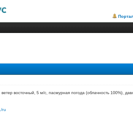
Порта
.5
с), ветер восточный, 5 м/с, пасмурная погода (облачность 100%), д
1/ru