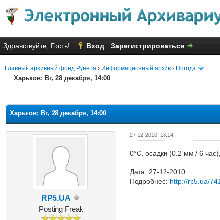
Здравствуйте, Гость!
Вход
Зарегистрироваться
Главный архивный фонд Рунета
›
Информационный архив
›
Погода
Харьков: Вт, 28 декабря, 14:00
Голосов: 2 - Средняя оценка: 2
1
2
3
4
5
Харьков: Вт, 28 декабря, 14:00
27-12-2010, 18:14
0°C, осадки (0.2 мм / 6 ча
Дата: 27-12-2010
Подробнее:
http://rp5.ua/74
RP5.UA
Posting Freak