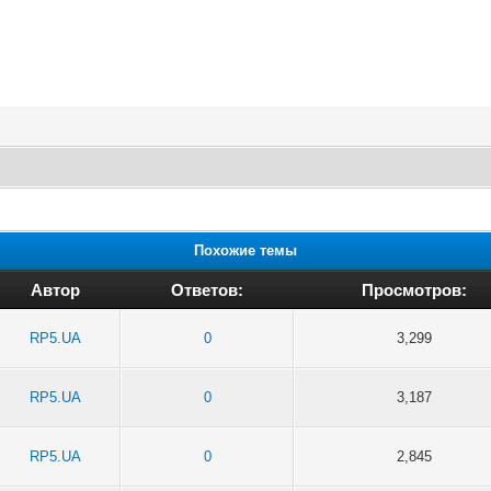
Похожие темы
Автор
Ответов:
Просмотров:
RP5.UA
0
3,299
RP5.UA
0
3,187
RP5.UA
0
2,845