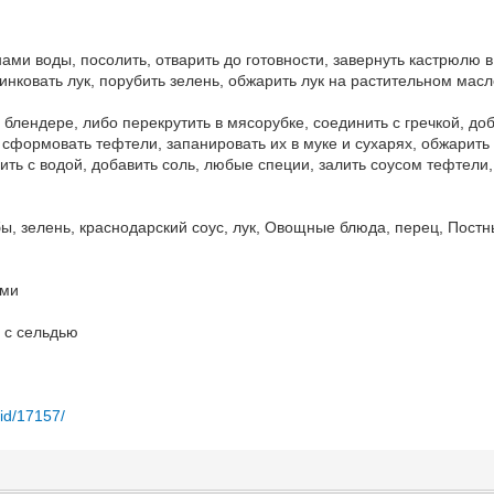
нами воды, посолить, отварить до готовности, завернуть кастрюлю в
нковать лук, порубить зелень, обжарить лук на растительном масл
 блендере, либо перекрутить в мясорубке, соединить с гречкой, до
сформовать тефтели, запанировать их в муке и сухарях, обжарить 
ть с водой, добавить соль, любые специи, залить соусом тефтели,
бы, зелень, краснодарский соус, лук, Овощные блюда, перец, Пост
ами
 с сельдью
/id/17157/