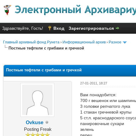
Здравствуйте, Гость!
Вход
Зарегистрироваться
Главный архивный фонд Рунета
›
Информационный архив
›
Разное
Постные тефтели с грибами и гречкой
Голосов: 4 - Средняя оценка: 3
1
2
3
4
5
Постные тефтели с грибами и гречкой
27-01-2011, 18:27
Вам понадобится:
700 г вешенок или шампин
3 головки репчатого лука
1 стакан гречневой крупы
5 ст.л. краснодарского соус
Ovkuse
панировочные сухари
Posting Freak
зелень
перец