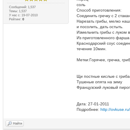
соль
Сообщений: 1,537
Способ приготовления:
Темы: 1,537
У нас с: 19-07-2010
Соединить гречку с 2 стака
Рейтинг:
0
Нарезать грибы, мелко наши
и посолить, дать остыть.
Измельчить грибы с луком в
Из приготовленного фарша 
Краснодарский соус соедини
течение 10мин.
Метки:Горячее, гречка, гри
Щи постные кислые с гриб
Тушеные опята на зиму
Французский луковый пирог
Дата: 27-01-2011
Подробнее:
http://ovkuse.ru
Найти