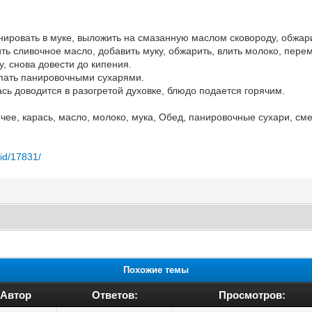
нировать в муке, выложить на смазанную маслом сковороду, обжари
ть сливочное масло, добавить муку, обжарить, влить молоко, пере
, снова довести до кипения.
ыпать панировочными сухарями.
сь доводится в разогретой духовке, блюдо подается горячим.
чее, карась, масло, молоко, мука, Обед, панировочные сухари, см
/id/17831/
Похожие темы
Автор
Ответов:
Просмотров: