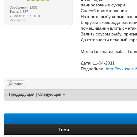
панировочные сухари
Сообщений: 1,537
Способ приготовления:
Темы: 1,537
У нас с: 19-07-2010
Натереть рыбу солью, запа
Рейтинг:
0
В другой сковороде растопи
помешивании влить сметану
Залить соусом рыбу, прис
До готовности печеный кара
Метки:Блюда из рыбы, Горя
Дата: 11-04-2011
Подробнее:
http://ovkuse.ru
Найти
«
Предыдущая
|
Следующая
»
Тема: