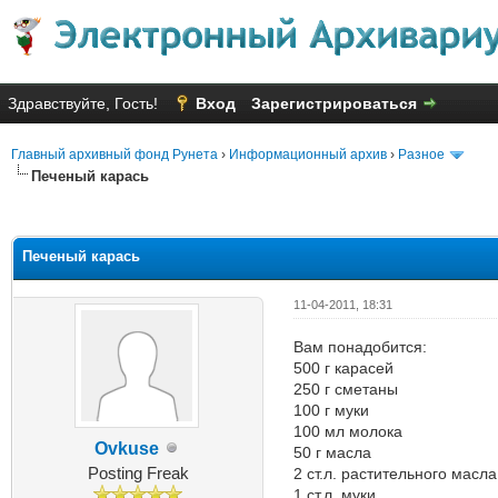
Здравствуйте, Гость!
Вход
Зарегистрироваться
Главный архивный фонд Рунета
›
Информационный архив
›
Разное
Печеный карась
Голосов: 3 - Средняя оценка: 3
1
2
3
4
5
Печеный карась
11-04-2011, 18:31
Вам понадобится:
500 г карасей
250 г сметаны
100 г муки
100 мл молока
Ovkuse
50 г масла
Posting Freak
2 ст.л. растительного масла
1 ст.л. муки