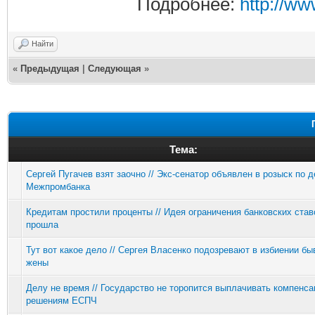
Подробнее:
http://w
Найти
«
Предыдущая
|
Следующая
»
Тема:
Сергей Пугачев взят заочно // Экс-сенатор объявлен в розыск по 
Межпромбанка
Кредитам простили проценты // Идея ограничения банковских став
прошла
Тут вот какое дело // Сергея Власенко подозревают в избиении б
жены
Делу не время // Государство не торопится выплачивать компенса
решениям ЕСПЧ