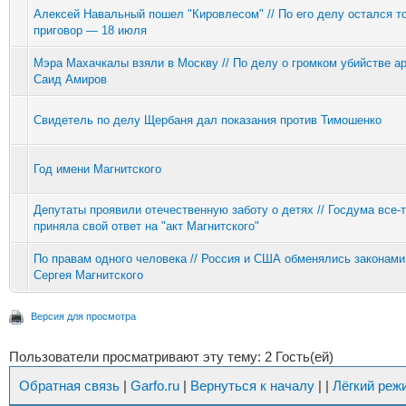
Алексей Навальный пошел "Кировлесом" // По его делу остался т
приговор — 18 июля
Мэра Махачкалы взяли в Москву // По делу о громком убийстве а
Саид Амиров
Свидетель по делу Щербаня дал показания против Тимошенко
Год имени Магнитского
Депутаты проявили отечественную заботу о детях // Госдума все-
приняла свой ответ на "акт Магнитского"
По правам одного человека // Россия и США обменялись законами
Сергея Магнитского
Версия для просмотра
Пользователи просматривают эту тему: 2 Гость(ей)
Обратная связь
|
Garfo.ru
|
Вернуться к началу
|
|
Лёгкий реж