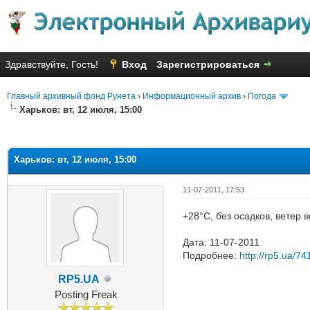
Здравствуйте, Гость!
Вход
Зарегистрироваться
Главный архивный фонд Рунета
›
Информационный архив
›
Погода
Харьков: вт, 12 июля, 15:00
Голосов: 4 - Средняя оценка: 3
1
2
3
4
5
Харьков: вт, 12 июля, 15:00
11-07-2011, 17:53
+28°C, без осадков, ветер 
Дата: 11-07-2011
Подробнее:
http://rp5.ua/74
RP5.UA
Posting Freak