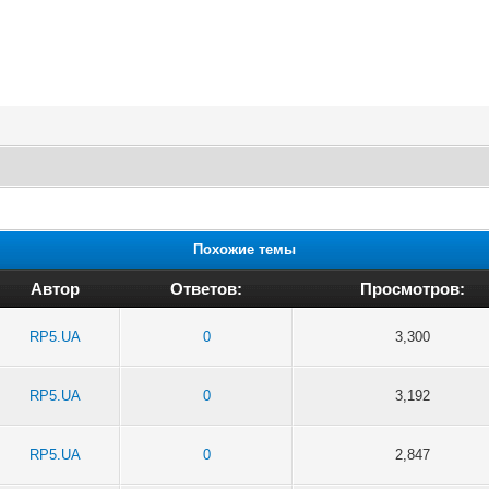
Похожие темы
Автор
Ответов:
Просмотров:
RP5.UA
0
3,300
RP5.UA
0
3,192
RP5.UA
0
2,847