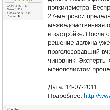
полкилометра. Беспр
Сообщений: 2,688
Темы: 1,539
У нас с: 04-08-2009
27-метровой предел
Рейтинг:
0
межведомственная г
и застройке. После 
решение должна уже 
проголосовавший вч
чиновник. Эксперты
монополистом процед
Дата: 14-07-2011
Подробнее:
http://w
Найти