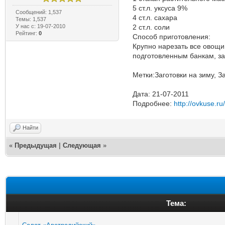
5 ст.л. уксуса 9%
Сообщений: 1,537
4 ст.л. сахара
Темы: 1,537
У нас с: 19-07-2010
2 ст.л. соли
Рейтинг:
0
Способ приготовления:
Крупно нарезать все овощи,
подготовленным банкам, за
Метки:Заготовки на зиму, З
Дата: 21-07-2011
Подробнее:
http://ovkuse.ru
Найти
«
Предыдущая
|
Следующая
»
Тема: