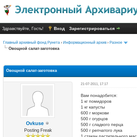
Здравствуйте, Гость!
Вход
Зарегистрироваться
Главный архивный фонд Рунета
›
Информационный архив
›
Разное
Овощной салат-заготовка
Голосов: 2 - Средняя оценка: 2
1
2
3
4
5
Овощной салат-заготовка
21-07-2011, 17:17
Вам понадобится:
1 кг помидоров
1 кг капусты
600 г моркови
500 г огурцов
Ovkuse
500 г сладкого перца
Posting Freak
500 г репчатого лука
1 стакан растительного ма