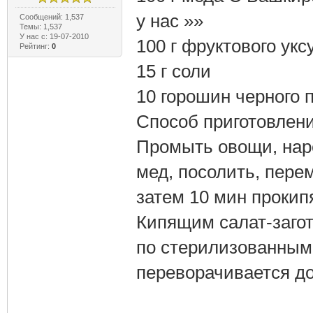
у нас »»
Сообщений: 1,537
Темы: 1,537
У нас с: 19-07-2010
100 г фруктового укс
Рейтинг:
0
15 г соли
10 горошин черного 
Способ приготовлени
Промыть овощи, наре
мед, посолить, перем
затем 10 мин прокип
Кипящим салат-заго
по стерилизованным
переворачивается до