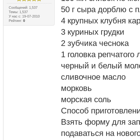
50 г сыра дорблю с 
Сообщений: 1,537
Темы: 1,537
У нас с: 19-07-2010
4 крупных клубня ка
Рейтинг:
0
3 куриных грудки
2 зубчика чеснока
1 головка репчатого 
черный и белый мол
сливочное масло
морковь
морская соль
Способ приготовлени
Взять форму для зап
подаваться на новог