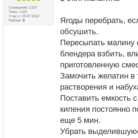
Сообщений: 1,537
Темы: 1,537
У нас с: 19-07-2010
Ягоды перебрать, ес
Рейтинг:
0
обсушить.
Пересыпать малину 
блендера взбить, вл
приготовленную сме
Замочить желатин в 
растворения и набух
Поставить емкость с
кипения постоянно п
еще 5 мин.
Убрать выделившуюся