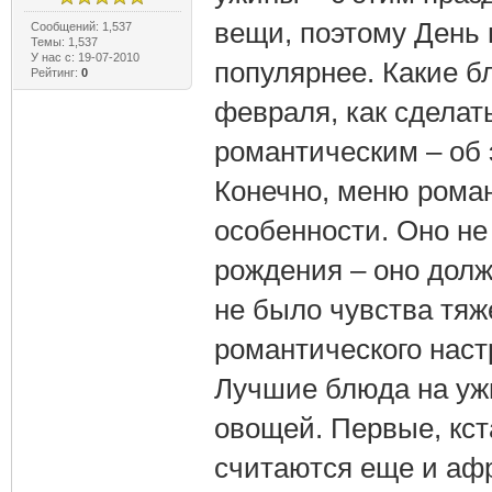
вещи, поэтому День 
Сообщений: 1,537
Темы: 1,537
У нас с: 19-07-2010
популярнее. Какие б
Рейтинг:
0
февраля, как сдела
романтическим – об 
Конечно, меню роман
особенности. Оно не
рождения – оно долж
не было чувства тяже
романтического наст
Лучшие блюда на ужи
овощей. Первые, кста
считаются еще и аф