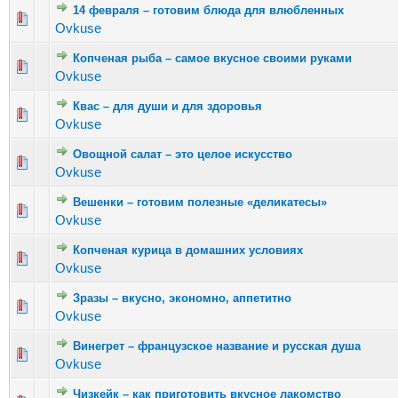
14 февраля – готовим блюда для влюбленных
Голосов: 8 - Средняя оценка: 3 из 5
1
2
3
4
5
Ovkuse
Копченая рыба – самое вкусное своими руками
Голосов: 8 - Средняя оценка: 3.38 из 5
1
2
3
4
5
Ovkuse
Квас – для души и для здоровья
Голосов: 7 - Средняя оценка: 2.57 из 5
1
2
3
4
5
Ovkuse
Овощной салат – это целое искусство
Голосов: 11 - Средняя оценка: 2.36 из 5
1
2
3
4
5
Ovkuse
Вешенки – готовим полезные «деликатесы»
Голосов: 8 - Средняя оценка: 3.38 из 5
1
2
3
4
5
Ovkuse
Копченая курица в домашних условиях
Голосов: 14 - Средняя оценка: 2.36 из 5
1
2
3
4
5
Ovkuse
Зразы – вкусно, экономно, аппетитно
Голосов: 5 - Средняя оценка: 2.8 из 5
1
2
3
4
5
Ovkuse
Винегрет – французское название и русская душа
Голосов: 4 - Средняя оценка: 2.75 из 5
1
2
3
4
5
Ovkuse
Чизкейк – как приготовить вкусное лакомство