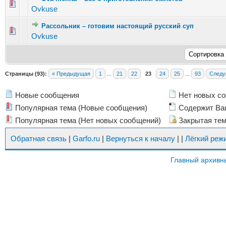
Голосов: 4 - Средняя оценка: 2.75 из 5
1
2
3
4
5
Ovkuse
Рассольник – готовим настоящий русский суп
Голосов: 6 - Средняя оценка: 3.33 из 5
1
2
3
4
5
Ovkuse
Страницы (93):
« Предыдущая
1
...
21
22
23
24
25
...
93
Следу
Новые сообщения
Нет новых с
Популярная тема (Новые сообщения)
Содержит Ва
Популярная тема (Нет новых сообщений)
Закрытая те
Обратная связь
|
Garfo.ru
|
Вернуться к началу
|
|
Лёгкий реж
Главный архивн