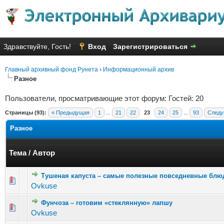
Здравствуйте, Гость!
Вход
Зарегистрироваться
Главный архивный фонд Рунета
›
Информационный архив
Разное
Пользователи, просматривающие этот форум: Гостей: 20
Страницы (93):
« Предыдущая
1
...
21
22
23
24
25
...
93
Следу
Разное
Тема
/
Автор
Тушеная капуста – самые полезные повседневные блю
Голосов: 6 - Средняя оценка: 3.67 из 5
1
2
3
4
5
Ovkuse
Фунчоза – готовим «стеклянную» лапшу
Голосов: 3 - Средняя оценка: 2.33 из 5
1
2
3
4
5
Ovkuse