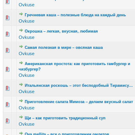
Голосов: 8 - Средняя оценка: 2.63 из 5
1
2
3
4
5
Ovkuse
Гречневая каша – полезные блюда на каждый день
Голосов: 8 - Средняя оценка: 3 из 5
1
2
3
4
5
Ovkuse
Окрошка – легкая, вкусная, любимая
Голосов: 2 - Средняя оценка: 1 из 5
1
2
3
4
5
Ovkuse
Самая полезная в мире – овсяная каша
Голосов: 8 - Средняя оценка: 2.13 из 5
1
2
3
4
5
Ovkuse
Американская простота: как приготовить гамбургер и
Голосов: 6 - Средняя оценка: 2.67 из 5
чизбургер?
1
2
3
4
5
Ovkuse
Итальянская роскошь – этот бесподобный Тирамису…
Голосов: 8 - Средняя оценка: 2.63 из 5
1
2
3
4
5
Ovkuse
Приготовление салата Мимоза – делаем вкусный салат
Голосов: 12 - Средняя оценка: 2.42 из 5
1
2
3
4
5
Ovkuse
Щи – как приготовить традиционный суп
Голосов: 9 - Средняя оценка: 2.56 из 5
1
2
3
4
5
Ovkuse
Ova mellita – все о приготовлении омлетов