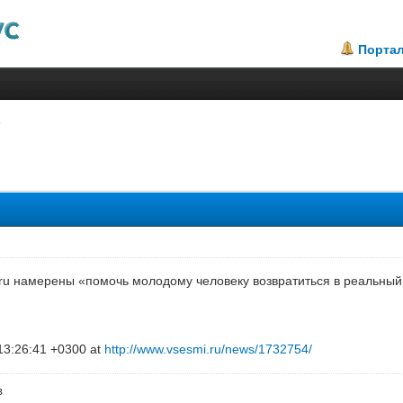
Порта
.5
i.ru намерены «помочь молодому человеку возвратиться в реальный
13:26:41 +0300 at
http://www.vsesmi.ru/news/1732754/
в