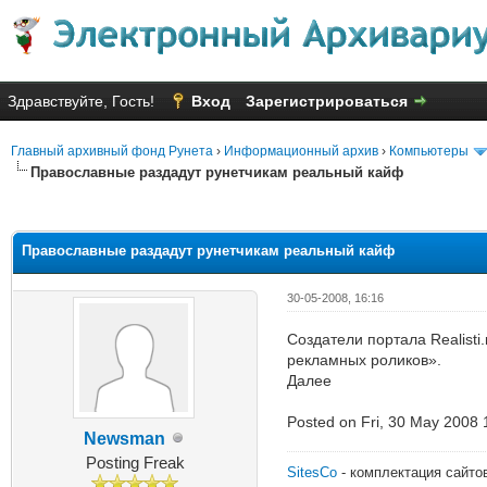
Здравствуйте, Гость!
Вход
Зарегистрироваться
Главный архивный фонд Рунета
›
Информационный архив
›
Компьютеры
Православные раздадут рунетчикам реальный кайф
Голосов: 4 - Средняя оценка: 1
1
2
3
4
5
Православные раздадут рунетчикам реальный кайф
30-05-2008, 16:16
Создатели портала Realist
рекламных роликов».
Далее
Posted on Fri, 30 May 2008 
Newsman
Posting Freak
SitesCo
- комплектация сайто