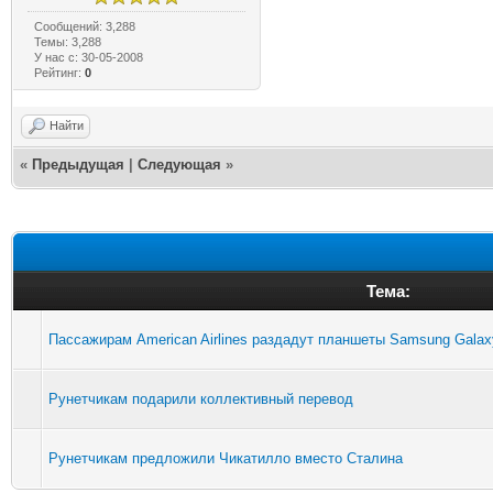
Сообщений: 3,288
Темы: 3,288
У нас с: 30-05-2008
Рейтинг:
0
Найти
«
Предыдущая
|
Следующая
»
Тема:
Пассажирам American Airlines раздадут планшеты Samsung Galax
Рунетчикам подарили коллективный перевод
Рунетчикам предложили Чикатилло вместо Сталина