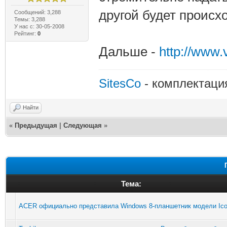
другой будет происхо
Сообщений: 3,288
Темы: 3,288
У нас с: 30-05-2008
Рейтинг:
0
Дальше -
http://www
SitesCo
- комплектаци
Найти
«
Предыдущая
|
Следующая
»
Тема:
ACER официально представила Windows 8-планшетник модели Ico