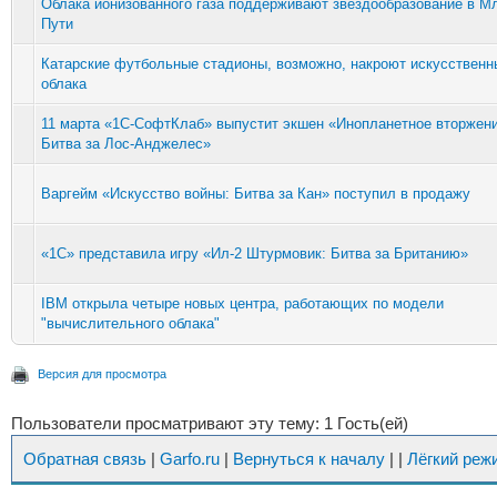
Облака ионизованного газа поддерживают звездообразование в М
Пути
Катарские футбольные стадионы, возможно, накроют искусственн
облака
11 марта «1С-СофтКлаб» выпустит экшен «Инопланетное вторжени
Битва за Лос-Анджелес»
Варгейм «Искусство войны: Битва за Кан» поступил в продажу
«1С» представила игру «Ил-2 Штурмовик: Битва за Британию»
IBM открыла четыре новых центра, работающих по модели
"вычислительного облака"
Версия для просмотра
Пользователи просматривают эту тему: 1 Гость(ей)
Обратная связь
|
Garfo.ru
|
Вернуться к началу
|
|
Лёгкий реж