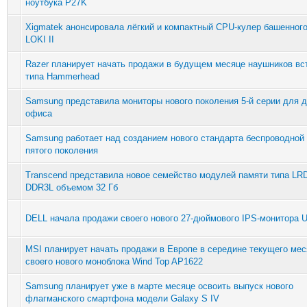
ноутбука P27K
Xigmatek анонсировала лёгкий и компактный CPU-кулер башенного
LOKI II
Razer планирует начать продажи в будущем месяце наушников вс
типа Hammerhead
Samsung представила мониторы нового поколения 5-й серии для 
офиса
Samsung работает над созданием нового стандарта беспроводной
пятого поколения
Transcend представила новое семейство модулей памяти типа L
DDR3L объемом 32 Гб
DELL начала продажи своего нового 27-дюймового IPS-монитора
MSI планирует начать продажи в Европе в середине текущего мес
своего нового моноблока Wind Top AP1622
Samsung планирует уже в марте месяце освоить выпуск нового
флагманского смартфона модели Galaxy S IV