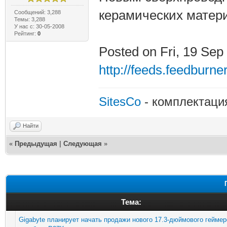
керамических матери
Сообщений: 3,288
Темы: 3,288
У нас с: 30-05-2008
Рейтинг:
0
Posted on Fri, 19 Se
http://feeds.feedburne
SitesCo
- комплектаци
Найти
«
Предыдущая
|
Следующая
»
Тема:
Gigabyte планирует начать продажи нового 17.3-дюймового геймер