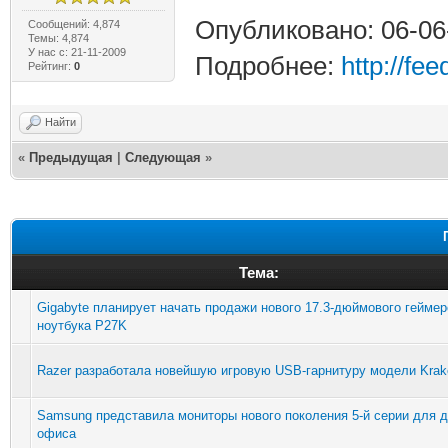
Опубликовано: 06-06
Сообщений: 4,874
Темы: 4,874
У нас с: 21-11-2009
Подробнее:
http://fe
Рейтинг:
0
Найти
«
Предыдущая
|
Следующая
»
Тема:
Gigabyte планирует начать продажи нового 17.3-дюймового геймер
ноутбука P27K
Razer разработала новейшую игровую USB-гарнитуру модели Krak
Samsung представила мониторы нового поколения 5-й серии для 
офиса