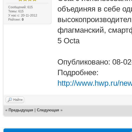
объединяя в себе од
Сообщений: 615
Темы: 615
У нас с: 20-11-2012
высокопроизводите
Рейтинг:
0
флагманский, смартф
5 Octa
Опубликовано: 08-02
Подробнее:
http://www.hwp.ru/ne
Найти
«
Предыдущая
|
Следующая
»