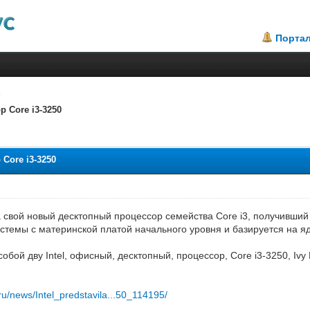
Порта
 Core i3-3250
.33
Core i3-3250
а свой новый десктопный процессор семейства Core i3, получивши
темы с материнской платой начального уровня и базируется на ядр
обой дву Intel, офисный, десктопный, процессор, Core i3-3250, Ivy
ru/news/Intel_predstavila...50_114195/