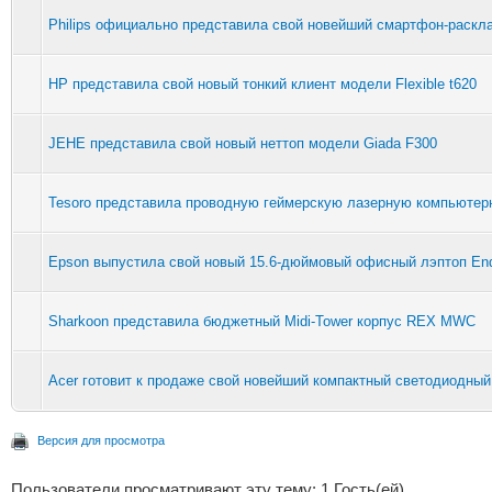
Philips официально представила свой новейший смартфон-раск
HP представила свой новый тонкий клиент модели Flexible t620
JEHE представила свой новый неттоп модели Giada F300
Tesoro представила проводную геймерскую лазерную компьютер
Epson выпустила свой новый 15.6-дюймовый офисный лэптоп En
Sharkoon представила бюджетный Midi-Tower корпус REX MWC
Acer готовит к продаже свой новейший компактный светодиодный
Версия для просмотра
Пользователи просматривают эту тему: 1 Гость(ей)