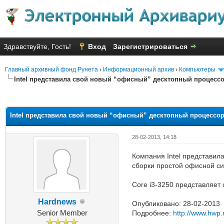
Здравствуйте, Гость!
Вход
Зарегистрироваться
Главный архивный фонд Рунета
›
Информационный архив
›
Компьютеры
Intel представила свой новый “офисный” десктопный процессор
Голосов: 6 - Средняя оценка: 2
1
2
3
4
5
Intel представила свой новый “офисный” десктопный процессор 
28-02-2013, 14:18
Компания Intel представил
сборки простой офисной сис
Core i3-3250 представляет с
Hardnews
Опубликовано: 28-02-2013
Senior Member
Подробнее:
http://www.hwp.