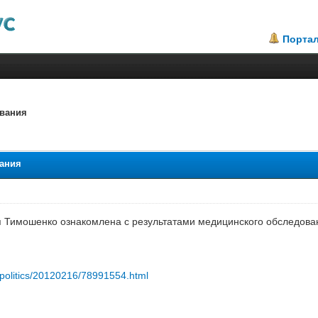
Порта
ования
вания
Тимошенко ознакомлена с результатами медицинского обследован
u/politics/20120216/78991554.html