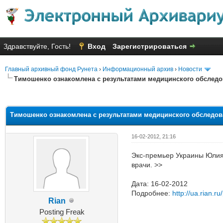
Здравствуйте, Гость!
Вход
Зарегистрироваться
Главный архивный фонд Рунета
›
Информационный архив
›
Новости
Тимошенко ознакомлена с результатами медицинского обслед
Голосов: 1 - Средняя оценка: 1
1
2
3
4
5
Тимошенко ознакомлена с результатами медицинского обследо
16-02-2012, 21:16
Экс-премьер Украины Юлия 
врачи. >>
Дата: 16-02-2012
Подробнее:
http://ua.rian.r
Rian
Posting Freak