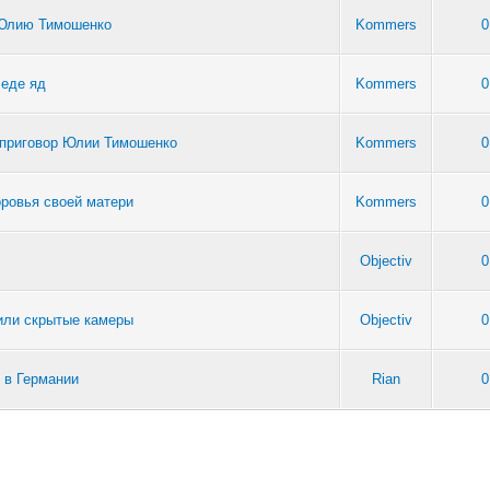
 Юлию Тимошенко
Kommers
0
 еде яд
Kommers
0
 приговор Юлии Тимошенко
Kommers
0
оровья своей матери
Kommers
0
Objectiv
0
или скрытые камеры
Objectiv
0
 в Германии
Rian
0