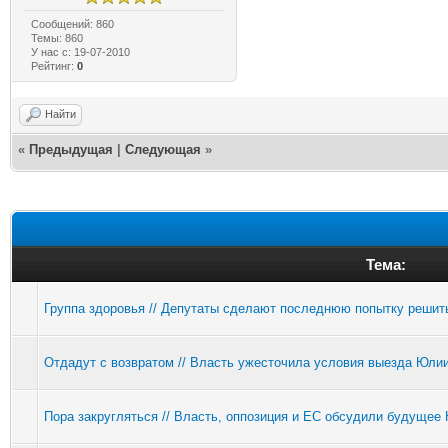
Сообщений: 860
Темы: 860
У нас с: 19-07-2010
Рейтинг:
0
Найти
«
Предыдущая
|
Следующая
»
Тема:
Группа здоровья // Депутаты сделают последнюю попытку реши
Отдадут с возвратом // Власть ужесточила условия выезда Юли
Пора закругляться // Власть, оппозиция и ЕС обсудили будуще