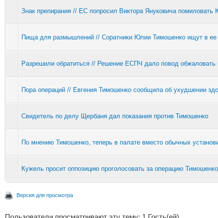
Знак препирания // ЕС попросил Виктора Януковича помиловать
Пища для размышлений // Соратники Юлии Тимошенко ищут в ее
Разрешили обратиться // Решение ЕСПЧ дало повод обжаловать
Пора операций // Евгения Тимошенко сообщила об ухудшении зд
Свидетель по делу Щербаня дал показания против Тимошенко
По мнению Тимошенко, теперь в палате вместо обычных установ
Кужель просит оппозицию проголосовать за операцию Тимошенко
Версия для просмотра
Пользователи просматривают эту тему: 1 Гость(ей)