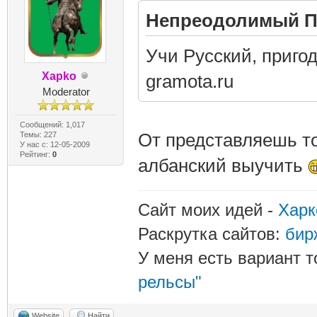
Непреодолимый Пи
Учи Русский, пригод
Xapko
gramota.ru
Moderator
Сообщений: 1,017
От представляешь то
Темы: 227
У нас с: 12-05-2009
Рейтинг:
0
албанский выучить
Сайт моих идей -
Харк
Раскрутка сайтов:
бир
У меня есть вариант т
рельсы"
Website
Найти