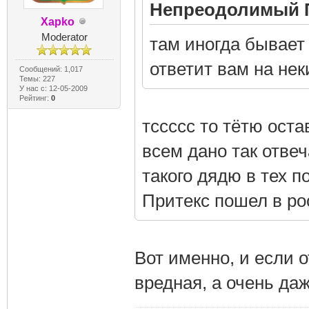
Непреодолимый П
Xapko
Moderator
там иногда бывает
ответит вам на нек
Сообщений: 1,017
Темы: 227
У нас с: 12-05-2009
Рейтинг:
0
тссссс то тётю оста
всем дано так отвеч
такого дядю в тех п
Притекс пошел в ро
Вот именно, и если о
вредная, а очень да