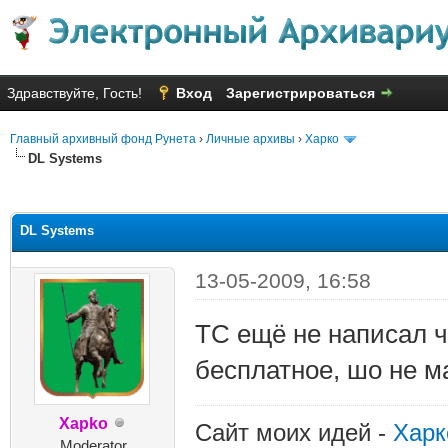
Здравствуйте, Гость!
Вход
Зарегистрироваться
Главный архивный фонд Рунета
›
Личные архивы
›
Харко
DL Systems
няя оценка: 2.3
DL Systems
13-05-2009, 16:58
ТС ещё не написал ч
бесплатное, шо не 
Xapko
Сайт моих идей -
Харк
Moderator