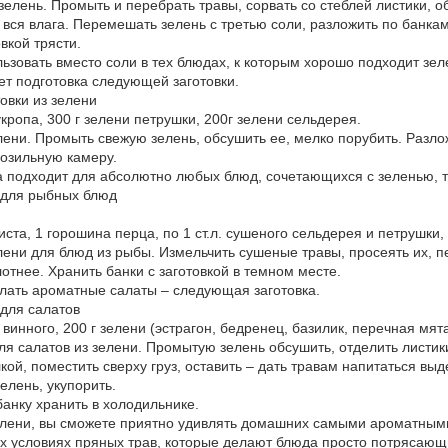
зелень. Промыть и перебрать травы, сорвать со стеблей листики, о
 вся влага. Перемешать зелень с третью соли, разложить по банка
вкой трясти.
льзовать вместо соли в тех блюдах, к которым хорошо подходит зел
т подготовка следующей заготовки.
овки из зелени
кропа, 300 г зелени петрушки, 200г зелени сельдерея.
зелени. Промыть свежую зелень, обсушить ее, мелко порубить. Разл
розильную камеру.
а подходит для абсолютно любых блюд, сочетающихся с зеленью, 
и для рыбных блюд
ста, 1 горошина перца, по 1 ст.л. сушеного сельдерея и петрушки, 
елени для блюд из рыбы. Измельчить сушеные травы, просеять их, 
отнее. Хранить банки с заготовкой в темном месте.
делать ароматные салаты – следующая заготовка.
 для салатов
винного, 200 г зелени (эстрагон, бедренец, базилик, перечная мята
для салатов из зелени. Промытую зелень обсушить, отделить листик
лкой, поместить сверху груз, оставить – дать травам напитаться вы
елень, укупорить.
анку хранить в холодильнике.
зелени, вы сможете приятно удивлять домашних самыми ароматными
 условиях пряных трав, которые делают блюда просто потрясающи