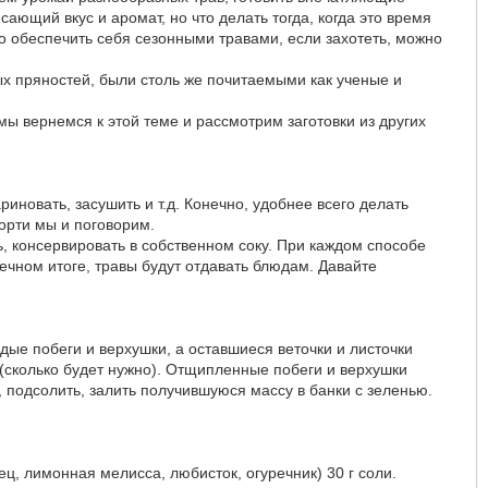
ющий вкус и аромат, но что делать тогда, когда это время
что обеспечить себя сезонными травами, если захотеть, можно
х пряностей, были столь же почитаемыми как ученые и
мы вернемся к этой теме и рассмотрим заготовки из других
иновать, засушить и т.д. Конечно, удобнее всего делать
сорти мы и поговорим.
ь, консервировать в собственном соку. При каждом способе
ечном итоге, травы будут отдавать блюдам. Давайте
дые побеги и верхушки, а оставшиеся веточки и листочки
(сколько будет нужно). Отщипленные побеги и верхушки
, подсолить, залить получившуюся массу в банки с зеленью.
ец, лимонная мелисса, любисток, огуречник) 30 г соли.