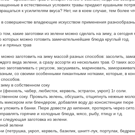
ыращенные в естественных условиях травы придают кушаньям потряса
звращаться к усилителям вкуса? Нет, ни в коем случае, тем более 
 в совершенстве владеющие искусством применения разнообразны
том, какие заготовки из зелени можно сделать на зиму, а сегодня 
ю которых можно готовить замечательнейшие блюда круглый год.
и и пряных трав
ожно заготовить на зиму массой разных способов: засолить, замар
аждого вида зелени, а сразу ассорти из нескольких трав. О таких ас
но заготавливать с уксусом, засушивать, мариновать, замораживат
 разным, со своими особенными пикантными нотками, которые, в кон
 способов.
 зиму в собственном соку
 (фенхель, чабер, любисток, кервель, эстрагон, укроп) 1г соли.
бственном соку. Промыть зелень, обсушить, отщипнуть нежные моло
ть миксером или блендером, добавляя воду до консистенции пюре 
 уложить в банки. Пюре довести до кипения, протереть через сито
правлять горячие и холодные блюда, мясо, рыбу, птицу и т.д.
и следующая заготовка из зелени.
нной зелени
ни (петрушка, укроп, кервель, базилик, шнитт-лук, портулак, бедрен