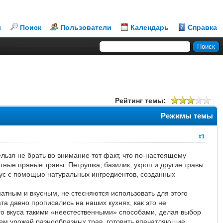
л
Поиск
Пользователи
Календарь
Справка
Рейтинг темы:
Режимы темы
#1
льзя не брать во внимание тот факт, что по-настоящему
тные пряные травы. Петрушка, базилик, укроп и другие травы
ус с помощью натуральных ингредиентов, созданных
матным и вкусным, не стесняются использовать для этого
а давно прописались на наших кухнях, как это не
ого вкуса такими «неестественными» способами, делая выбор
аем урожай разнообразных трав, готовить впечатляющие