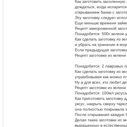
Как заготовить засоленную 
дождаться, когда испарится
открыванием банки с загото
Эту заготовку следует испо
Еще меньше времени займе
Рецепт замороженной загот
Понадобится: 500г зелени у
Как сделать заготовку из 
и убрать на хранение в мо
Если предыдущая заготовк
Рецепт заготовки из зелен
Понадобится: 2 лавровых ли
Как сделать заготовку из з
утрамбовывая как можно пл
Ну а для всех, кто любит 
Рецепт заготовки из зелени
Понадобится: 100мл уксуса 
Как приготовить заготовку 
уксус, накрыть сверху таре
она полностью покрывала з
После открывания каждую б
Делая такие заготовки из 
выращенных в естественных