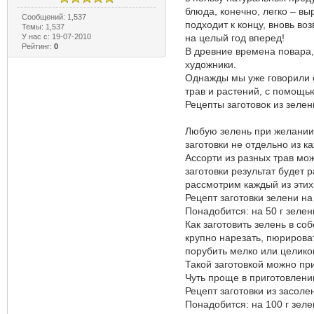
блюда, конечно, легко – в
Сообщений: 1,537
подходит к концу, вновь во
Темы: 1,537
У нас с: 19-07-2010
на целый год вперед!
Рейтинг:
0
В древние времена повара,
художники.
Однажды мы уже говорили о 
трав и растений, с помощь
Рецепты заготовок из зелен
Любую зелень при желании м
заготовки не отдельно из к
Ассорти из разных трав мож
заготовки результат будет
рассмотрим каждый из этих
Рецепт заготовки зелени на
Понадобится: на 50 г зелени
Как заготовить зелень в со
крупно нарезать, пюрирова
порубить мелко или целиком
Такой заготовкой можно при
Чуть проще в приготовлени
Рецепт заготовки из засоле
Понадобится: на 100 г зеле