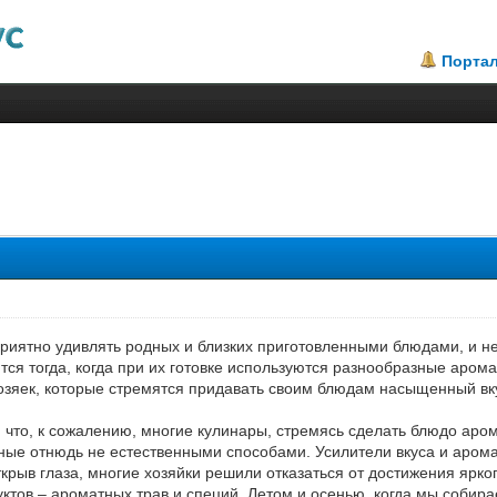
Порта
.5
риятно удивлять родных и близких приготовленными блюдами, и не
ся тогда, когда при их готовке используются разнообразные арома
зяек, которые стремятся придавать своим блюдам насыщенный вк
, что, к сожалению, многие кулинары, стремясь сделать блюдо аро
ные отнюдь не естественными способами. Усилители вкуса и аромат
ткрыв глаза, многие хозяйки решили отказаться от достижения ярк
уктов – ароматных трав и специй. Летом и осенью, когда мы собир