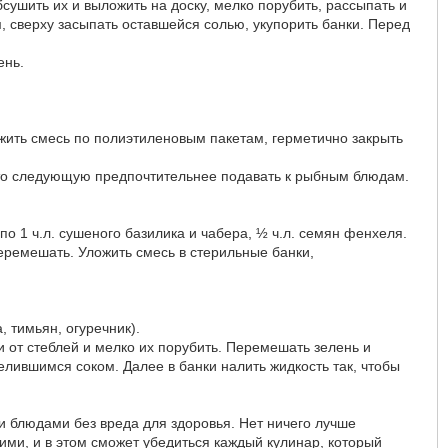
бсушить их и выложить на доску, мелко порубить, рассыпать и
м, сверху засыпать оставшейся солью, укупорить банки. Перед
ень.
ожить смесь по полиэтиленовым пакетам, герметично закрыть
то следующую предпочтительнее подавать к рыбным блюдам.
по 1 ч.л. сушеного базилика и чабера, ½ ч.л. семян фенхеля.
перемешать. Уложить смесь в стерильные банки,
, тимьян, огуречник).
и от стеблей и мелко их порубить. Перемешать зелень и
делившимся соком. Далее в банки налить жидкость так, чтобы
 блюдами без вреда для здоровья. Нет ничего лучше
ми, и в этом сможет убедиться каждый кулинар, который