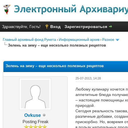
Здравствуйте, Гость!
Вход
Зарегистрироваться
Главный архивный фонд Рунета
›
Информационный архив
›
Разное
Зелень на зиму – еще несколько полезных рецептов
Голосов: 4 - Средняя оценка: 2
1
2
3
4
5
Зелень на зиму – еще несколько полезных рецептов
25-07-2013, 14:28
Любому кулинару хочется п
аппетитные блюда получают
– настоящие помощницы хо
природой.
Сегодня реальность такова
Ovkuse
различные добавки, создан
Posting Freak
прискорбно. Но, вовремя о
в пользу натуральных прод