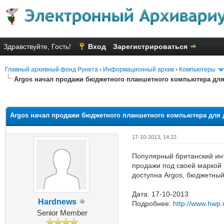
Здравствуйте, Гость!
Вход
Зарегистрироваться
Главный архивный фонд Рунета
›
Информационный архив
›
Компьютеры
Argos начал продажи бюджетного планшетного компьютера для 
Голосов: 17 - Средняя оценка: 
1
2
3
4
5
Argos начал продажи бюджетного планшетного компьютера для д
17-10-2013, 14:22
Популярный британский инт
продажи под своей маркой 
доступна Argos, бюджетный
Дата: 17-10-2013
Hardnews
Подробнее:
http://www.hwp.
Senior Member