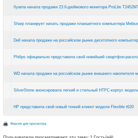
IIyama начала продажи 23.6-дюймового монитора ProLite T2452M
Sharp планирует начать продажи планшетного компьютера Mebiu
Dell начала продажи на российском рынке десктопного компьютер
Philips официально представила свой новейший смартфон-раск
WD начала продажи на российском рынке внешнего накопителя 
SilverStone анонсировала легкий и стильный HTPC-корпус модел
HP представила свой новый тонкий клиент модели Flexible t620
Версия для просмотра
Пользователи просматривают эту тему: 1 Гость(ей)