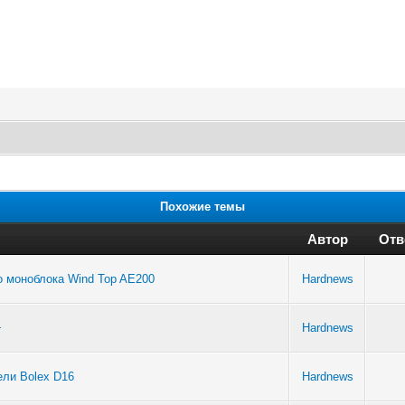
Похожие темы
Автор
Отв
о моноблока Wind Top AE200
Hardnews
+
Hardnews
ли Bolex D16
Hardnews