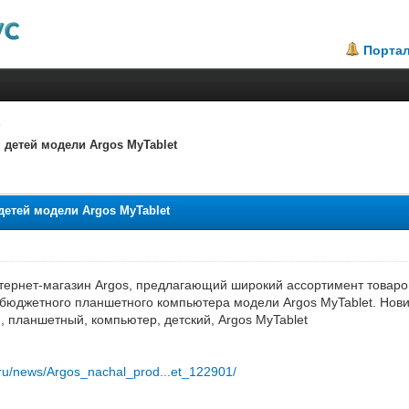
Порта
детей модели Argos MyTablet
2.76
етей модели Argos MyTablet
ернет-магазин Argos, предлагающий широкий ассортимент товаров
бюджетного планшетного компьютера модели Argos MyTablet. Новинк
, планшетный, компьютер, детский, Argos MyTablet
ru/news/Argos_nachal_prod...et_122901/