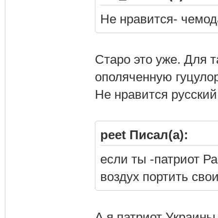
Не нравится- чемода
Старо это уже. Для 
ополяченную гуцулор
Не нравится русский
peet Писал(а):
если ты -патриот Ра
воздух портить сво
А я патриот Украины.