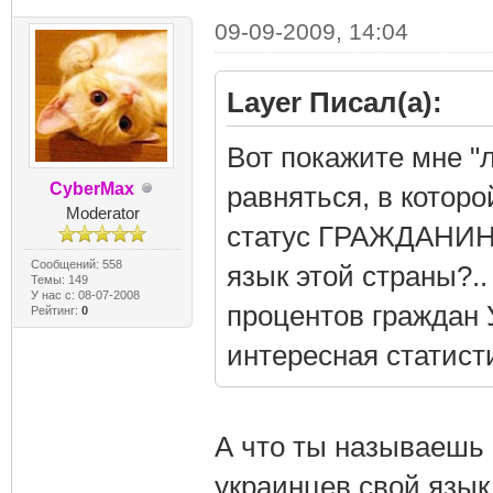
09-09-2009, 14:04
Layer Писал(а):
Вот покажите мне "
CyberMax
равняться, в кото
Moderator
статус ГРАЖДАНИНА
Сообщений: 558
язык этой страны?..
Темы: 149
У нас с: 08-07-2008
процентов граждан 
Рейтинг:
0
интересная статисти
А что ты называешь 
украинцев свой язык 