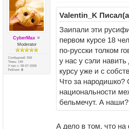
Valentin_K Писал(а
Заипали эти русифи
CyberMax
первом курсе 18 чел
Moderator
по-русски толком го
Сообщений: 558
у нас у сэли навить
Темы: 149
У нас с: 08-07-2008
курсу уже и с собст
Рейтинг:
0
Что за народишко? 
национальности меж
бельмечут. А наши?
А дело в том, что н