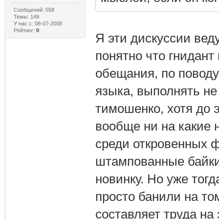
Сообщений: 558
Темы: 149
У нас с: 08-07-2008
Рейтинг:
0
Я эти дискуссии веду
понятно что гнидант
обещания, по поводу
языка, выполнять не
тимошенко, хотя до э
вообще ни на какие 
среди откровенных ф
штампованные байки,
новинку. Но уже тогд
просто банили на то
составляет труда на 