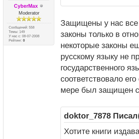
CyberMax
Moderator
Защищены у нас все 
Сообщений: 558
законы только в отн
Темы: 149
У нас с: 08-07-2008
Рейтинг:
0
некоторые законы е
русскому языку не п
государственного яз
соответствовало его 
мере был защищен со
doktor_7878 Писал(
Хотите книги издав