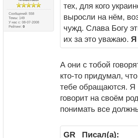
тех, для кого украи
Сообщений: 558
выросли на нём, во
Темы: 149
У нас с: 08-07-2008
чужд. Слава Богу эт
Рейтинг:
0
их за это уважаю.
Я
А они с тобой говор
кто-то придумал, что
тебе обращаются. Я 
говорит на своём род
понимать все должны
GR_ Писал(а):