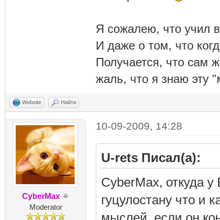
Я сожалею, что учил в
И даже о том, что ког
Получается, что сам 
жаль, что я знаю эту "
Website
Найти
10-09-2009, 14:28
U-rets Писал(а):
CyberMax, откуда у
CyberMax
гуцулостану что и к
Moderator
мыслей, если он ко