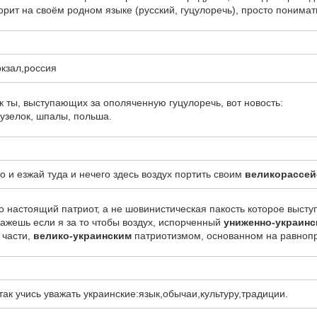
орит на своём родном языке (русский, гуцулоречь), просто понимат
окзал,россия
ак ты, выступающих за ополяченную гуцулоречь, вот новость:
 узелок, шпалы, польша.
о и езжай туда и нечего здесь воздух портить своим
великорассей
о настоящий патриот, а не шовинистическая пакость которое высту
кажешь если я за то чтобы воздух, испорченный
униженно-украинс
 части,
велико-украинским
патриотизмом, основанном на равнопр
так учись уважать украинские:язык,обычаи,культуру,традиции.