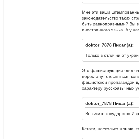
Мне эти ваши штампованные
законодательство таких стр
быть равноправными? Вы ве
иностранного языка. А у на
doktor_7878 Писал(а):
Только в отличии от укра
Это фашиствующие ополячен
перестанут стесняться, кон
фашистской пропагандой вд
характеру русскоязычных у
doktor_7878 Писал(а):
Возьмите государство Изр
Кстати, насколько я знаю, 