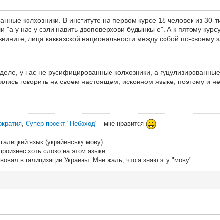
нные колхозники. В институте на первом курсе 18 человек из 30-ти 
и "а у нас у сэли навить двоповерхови будынкы е". А к пятому курс
вините, лица кавказской национальности между собой по-своему з
 деле, у нас не русифицированные колхозники, а гуцулизированные
ились говорить на своем настоящем, исконном языке, поэтому и не
ократия
,
Супер-проект "Небоход"
- мне нравится
галицкий язык (украйинську мову).
 произнес хоть слово на этом языке.
вовал в галицизации Украины. Мне жаль, что я знаю эту "мову".