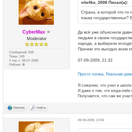
vite4ka_2008 Писал(а):
Страна, в которой что-то
языка государственных? 
CyberMax
Да всё уже объяснили давн
людьми в своем государств
Moderator
народа, а выбирали исходя
Причем это выгодно всем кт
Сообщений: 558
Темы: 149
07-09-2009, 21:32
У нас с: 08-07-2008
Рейтинг:
0
Просто логика
,
Реальная дем
Я сожалею, что учил в школе 
И даже о том, что когда-либо
Получается, что сам же участ
Website
Найти
09-09-2009, 13:54