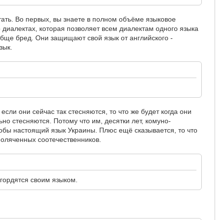
ть. Во первых, вы знаете в полном объёме языковое
 о диалектах, которая позволяет всем диалектам одного языка
обще бред. Они защищают свой язык от английского -
зык.
ли они сейчас так стесняются, то что же будет когда они
но стесняются. Потому что им, десятки лет, комуно-
обы настоящий язык Украины. Плюс ещё сказывается, то что
поляченных соотечественников.
 гордятся своим языком.