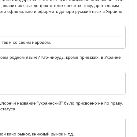
, значит их язык де-факто тоже является государственным.
ь это официально и оформить де-юре русский язык в Украине
 так и со своим народом.
воём родном языке? Кто-нибудь, кроме приезжих, в Украине
цулоречи название "украинский" было присвоено не по праву.
статуса.
й кино рынок, книжный рынок и т.д.