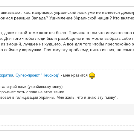
 навязывают, как, например, украинский язык уже не является демок
Боимся реакции Запада? Ущимление Украинской нации? Кто внятно
о, даже в этой теме кажется было. Причина в том что искусственн
е. Для того чтобы люди были разобщены и не могли выбрать себе 
 из эмоций, лучшее из худшего. А всё для того чтобы преспокойно
о сейчас у кормушки. Поэтому эту проблему, никто из них, на самом
ократия
,
Супер-проект "Небоход"
- мне нравится
галицкий язык (украйинську мову).
 произнес хоть слово на этом языке.
вовал в галицизации Украины. Мне жаль, что я знаю эту "мову".