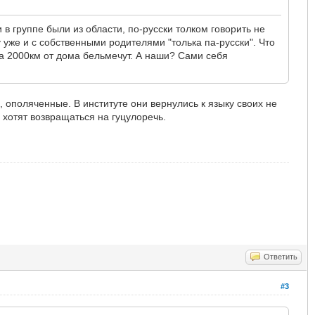
в группе были из области, по-русски толком говорить не
у уже и с собственными родителями "толька па-русски". Что
а 2000км от дома бельмечут. А наши? Сами себя
, ополяченные. В институте они вернулись к языку своих не
 хотят возвращаться на гуцулоречь.
Ответить
#3