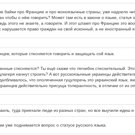
 байки про Францию и про моноязычные страны, уже надоело чита
ан чтобы о нём говорить? Может там есть в законе о языке, статья
дь этого не знаете, а говорите. И этот штамп про Францию это во
с нарушается право граждан на свой исконный, а не иностранный я
инцев, которые стесняются говорить и защищать сой язык.
ные стесняются? Ты ещё скажи что тягнибок стеснительный. Это ес
цлагеря начнут строить? А вот русскоязычные украинцы действитель
албливалось, что ополяченная гуцулоречь это украинский язык, як
краинцев действительно присуща толерантность, в отличии от их о
аиль, туда приехали люди из разных стран, но все выучили идиш и
там уже поднимается вопрос о статусе русского языка.