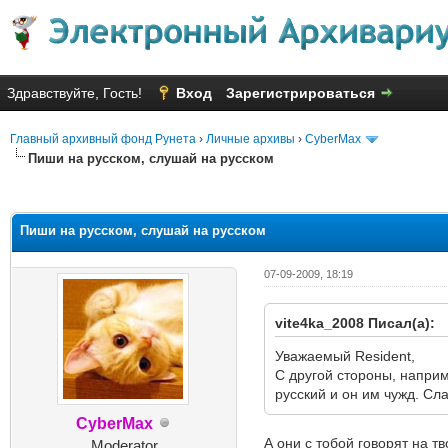
Здравствуйте, Гость!
Вход
Зарегистрироваться
Главный архивный фонд Рунета
›
Личные архивы
›
CyberMax
Пиши на русском, слушай на русском
Голосов: 15 - Средняя оценка: 
1
2
3
4
5
Пиши на русском, слушай на русском
07-09-2009, 18:19
vite4ka_2008 Писал(а):
Уважаемый Resident,
С другой стороны, наприм
русский и он им чужд. Сла
CyberMax
А они с тобой говорят на т
Moderator