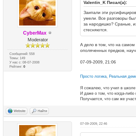
Valentin_K Писал(а):
Заипали эти русифицирова
умели. Все разговоры был
за народишко? Сраные, из
стесняются.
CyberMax
Moderator
А дело в том, что на самом
ополяченных предков, науч
Сообщений: 558
Темы: 149
07-09-2009, 21:06
У нас с: 08-07-2008
Рейтинг:
0
Просто логика
,
Реальная дем
Я сожалею, что учил в школе 
И даже о том, что когда-либо
Получается, что сам же участ
Website
Найти
07-09-2009, 22:46