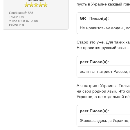
пусть в Украине каждый гов
Сообщений: 558
Темы: 149
GR_ Писал(а):
У нас с: 08-07-2008
Рейтинг:
0
Не нравится- чемодан , в
Старо это уже. Для таких к
Не нравится русский язык -
peet Писал(а):
если ты -патриот Рассеи,т
А я патриот Украины. Тольк
на свой родной язык. Что с
Украине, а не отдельной её
peet Писал(а):
Живешь здесь ,в Украине,