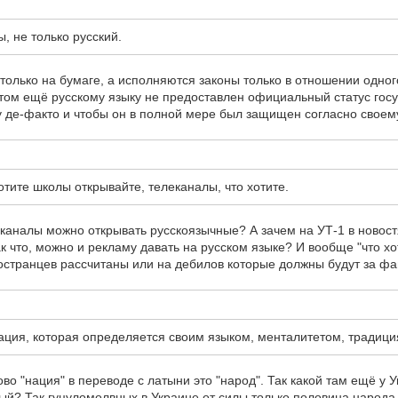
, не только русский.
только на бумаге, а исполняются законы только в отношении одног
том ещё русскому языку не предоставлен официальный статус госу
у де-факто и чтобы он в полной мере был защищен согласно своему
отите школы открывайте, телеканалы, что хотите.
еканалы можно открывать русскоязычные? А зачем на УТ-1 в новост
к что, можно и рекламу давать на русском языке? И вообще "что хот
остранцев рассчитаны или на дебилов которые должны будут за ф
нация, которая определяется своим языком, менталитетом, традици
во "нация" в переводе с латыни это "народ". Так какой там ещё у 
й? Так гуцуломолвных в Украине от силы только половина народа э