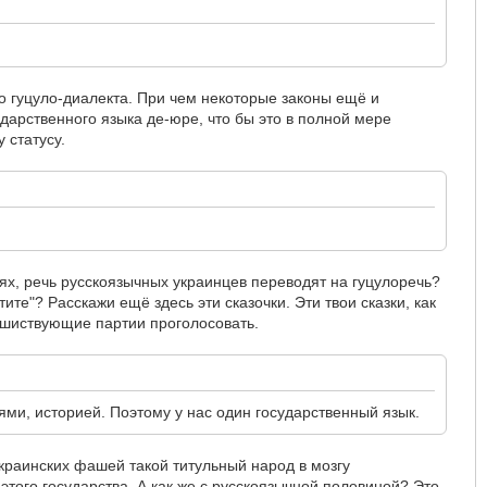
о гуцуло-диалекта. При чем некоторые законы ещё и
дарственного языка де-юре, что бы это в полной мере
 статусу.
ях, речь русскоязычных украинцев переводят на гуцулоречь?
ите"? Расскажи ещё здесь эти сказочки. Эти твои сказки, как
ашиствующие партии проголосовать.
ями, историей. Поэтому у нас один государственный язык.
Украинских фашей такой титульный народ в мозгу
того государства. А как же с русскоязычной половиной? Это