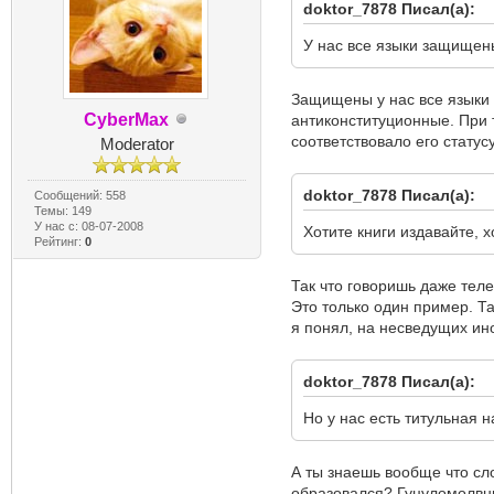
doktor_7878 Писал(а):
У нас все языки защищены
Защищены у нас все языки 
CyberMax
антиконституционные. При 
соответствовало его статус
Moderator
doktor_7878 Писал(а):
Сообщений: 558
Темы: 149
У нас с: 08-07-2008
Хотите книги издавайте, х
Рейтинг:
0
Так что говоришь даже тел
Это только один пример. Та
я понял, на несведущих ин
doktor_7878 Писал(а):
Но у нас есть титульная 
А ты знаешь вообще что сло
образовался? Гуцуломолвны