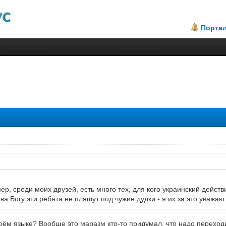
Порта
2.67
ер, среди моих друзей, есть много тех, для кого украинский дейс
ва Богу эти ребята не пляшут под чужие дудки - я их за это уважаю
воём языке? Вообще это маразм кто-то придумал, что надо переход