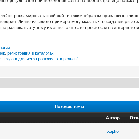
ных результатов при положении сайта на 300ой странице поиска- 
айне рекламировать свой сайт и таким образом привлекать клиент
оверия. Лично из своего примера могу сказать что когда впервые 
ше развивать эту тему именно то что это просто сайт в интернете 
логии
лок
,
регистрация в каталогах
о, когда и для чего проложил эти рельсы"
Похожие темы
Автор
Отв
Xapko