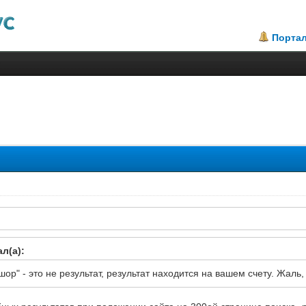
Порта
2.23
л(а):
р" - это не результат, результат находится на вашем счету. Жаль, 