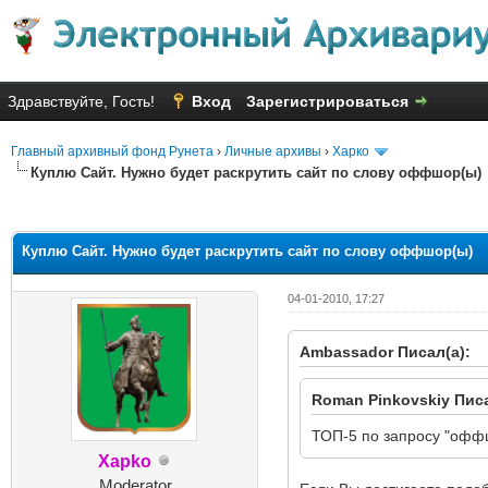
Здравствуйте, Гость!
Вход
Зарегистрироваться
Главный архивный фонд Рунета
›
Личные архивы
›
Харко
Куплю Сайт. Нужно будет раскрутить сайт по слову оффшор(ы)
Голосов: 13 - Средняя оценка: 
1
2
3
4
5
Куплю Сайт. Нужно будет раскрутить сайт по слову оффшор(ы)
04-01-2010, 17:27
Ambassador Писал(а):
Roman Pinkovskiy Писа
ТОП-5 по запросу "оффшо
Xapko
Moderator