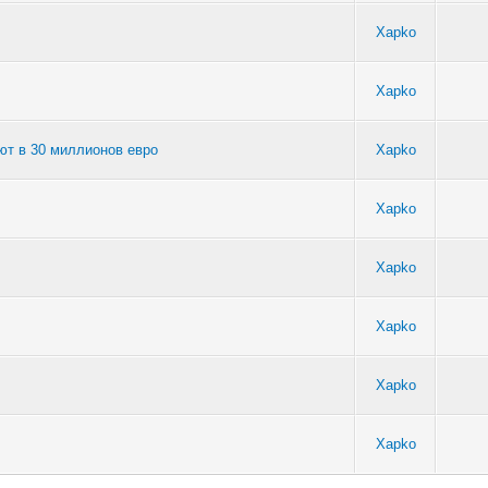
Xapko
Xapko
ют в 30 миллионов евро
Xapko
Xapko
Xapko
Xapko
Xapko
Xapko