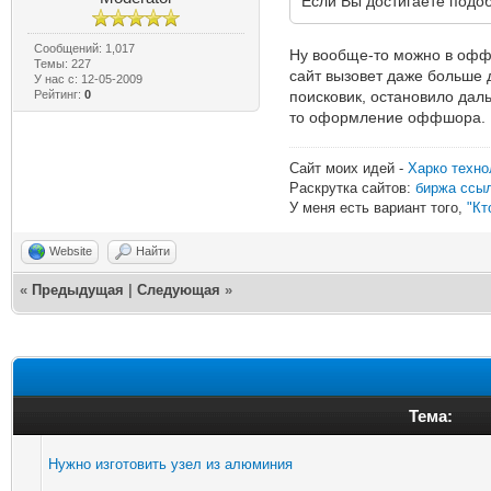
Если Вы достигаете подоб
Сообщений: 1,017
Ну вообще-то можно в оффл
Темы: 227
сайт вызовет даже больше д
У нас с: 12-05-2009
Рейтинг:
0
поисковик, остановило даль
то оформление оффшора.
Сайт моих идей -
Харко техно
Раскрутка сайтов:
биржа ссы
У меня есть вариант того,
"Кт
Website
Найти
«
Предыдущая
|
Следующая
»
Тема:
Нужно изготовить узел из алюминия