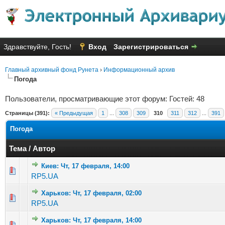
Здравствуйте, Гость!
Вход
Зарегистрироваться
Главный архивный фонд Рунета
›
Информационный архив
Погода
Пользователи, просматривающие этот форум: Гостей: 48
Страницы (391):
« Предыдущая
1
...
308
309
310
311
312
...
391
Погода
Тема
/
Автор
Киев: Чт, 17 февраля, 14:00
Голосов: 1 - Средняя оценка: 1 из 5
1
2
3
4
5
RP5.UA
Харьков: Чт, 17 февраля, 02:00
Голосов: 8 - Средняя оценка: 2.25 из 5
1
2
3
4
5
RP5.UA
Харьков: Чт, 17 февраля, 14:00
Голосов: 1 - Средняя оценка: 1 из 5
1
2
3
4
5