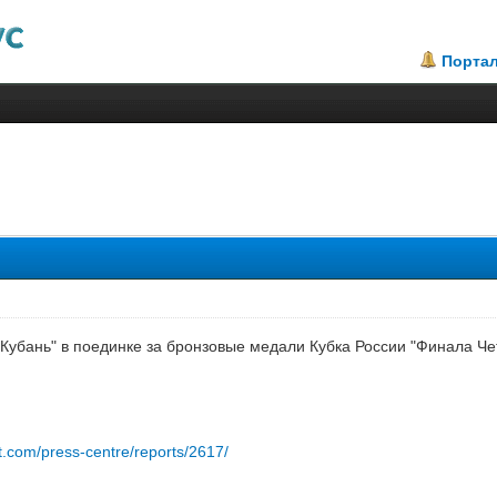
Порта
2.63
Кубань" в поединке за бронзовые медали Кубка России "Финала Чет
et.com/press-centre/reports/2617/