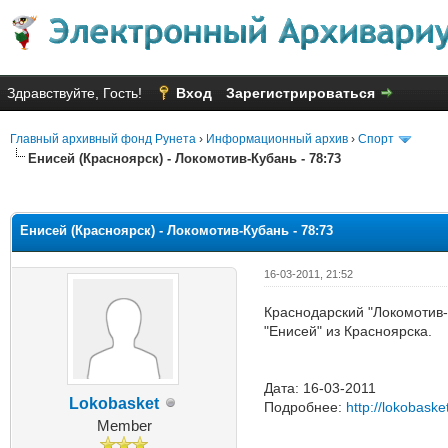
Здравствуйте, Гость!
Вход
Зарегистрироваться
Главный архивный фонд Рунета
›
Информационный архив
›
Спорт
Енисей (Красноярск) - Локомотив-Кубань - 78:73
Голосов: 35 - Средняя оценка: 
1
2
3
4
5
Енисей (Красноярск) - Локомотив-Кубань - 78:73
16-03-2011, 21:52
Краснодарский "Локомотив-
"Енисей" из Красноярска.
Дата: 16-03-2011
Lokobasket
Подробнее:
http://lokobask
Member