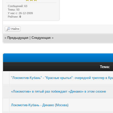
Сообщений: 63
Темы: 50
У нас с: 26-12-2009
Рейтинг:
0
Найти
«
Предыдущая
|
Следующая
»
Тема:
"Локомотив-Кубань" - "Красные крылья": очередной триллер в К
«Локомотив» в пятый раз побеждает «Динамо» в этом сезоне
Локомотив-Кубань - Динамо (Москва)