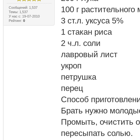
100 г растительного
Сообщений: 1,537
Темы: 1,537
У нас с: 19-07-2010
3 ст.л. уксуса 5%
Рейтинг:
0
1 стакан риса
2 ч.л. соли
лавровый лист
укроп
петрушка
перец
Способ приготовлени
Брать нужно молодые
Промыть, очистить о
пересыпать солью.