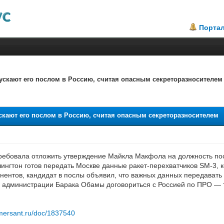
Порта
ускают его послом в Россию, считая опасным секреторазносителем
.5
скают его послом в Россию, считая опасным секреторазносителем
ебовала отложить утверждение Майкла Макфола на должность пос
ашингтон готов передать Москве данные ракет-перехватчиков SM-3,
нентов, кандидат в послы объявил, что важных данных передават
 администрации Барака Обамы договориться с Россией по ПРО — 
mersant.ru/doc/1837540