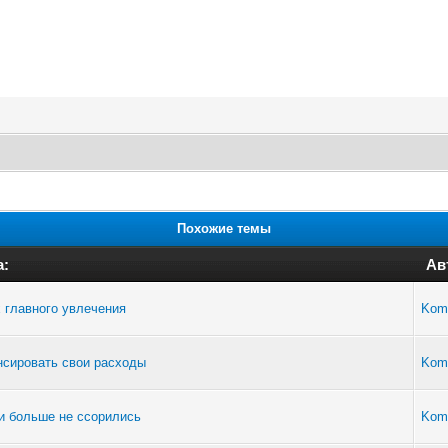
Похожие темы
а:
Ав
 главного увлечения
Kom
нсировать свои расходы
Kom
ни больше не ссорились
Kom