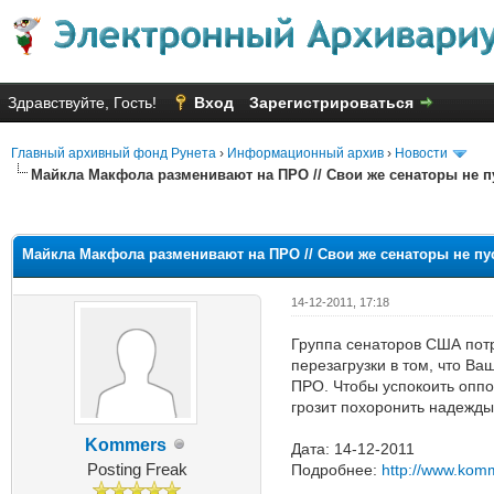
Здравствуйте, Гость!
Вход
Зарегистрироваться
Главный архивный фонд Рунета
›
Информационный архив
›
Новости
Майкла Макфола разменивают на ПРО // Свои же сенаторы не п
Голосов: 4 - Средняя оценка: 2
1
2
3
4
5
Майкла Макфола разменивают на ПРО // Свои же сенаторы не пу
14-12-2011, 17:18
Группа сенаторов США потр
перезагрузки в том, что В
ПРО. Чтобы успокоить оппо
грозит похоронить надежды
Kommers
Дата: 14-12-2011
Posting Freak
Подробнее:
http://www.kom