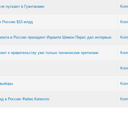
 не пускают в Гуантанамо
Kom
ил Россию $15 млрд
Kom
 визита в Россию президент Израиля Шимон Перес дал интервью
Kom
еют к правительству уже только технические претензии
Kom
Kom
 выборы
Kom
езд в Россию Фабио Капелло
Kom