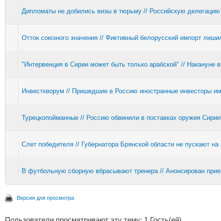
Дипломаты не добились визы в тюрьму // Российскую делегацию
Отток союзного значения // Фиктивный белорусский импорт лиш
"Интервенция в Сирии может быть только арабской" // Накануне
Инвесткворум // Пришедшие в Россию иностранные инвесторы им
Турецкопойманные // Россию обвинили в поставках оружия Сирии
Слет победителя // Губернатора Брянской области не пускают на
В футбольную сборную вбрасывают тренера // Анонсирован при
Версия для просмотра
Пользователи просматривают эту тему: 1 Гость(ей)