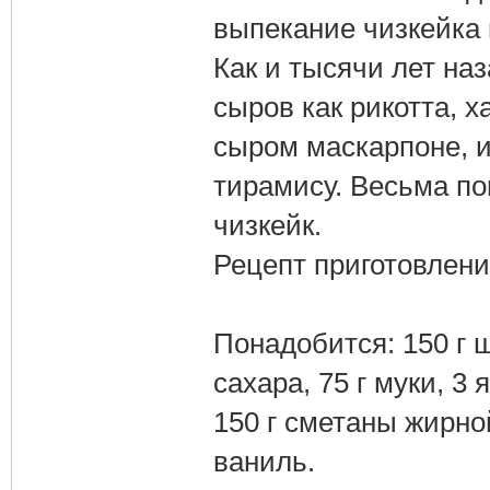
выпекание чизкейка 
Как и тысячи лет наз
сыров как рикотта, х
сыром маскарпоне, 
тирамису. Весьма п
чизкейк.
Рецепт приготовлени
Понадобится: 150 г ш
сахара, 75 г муки, 3 
150 г сметаны жирной,
ваниль.