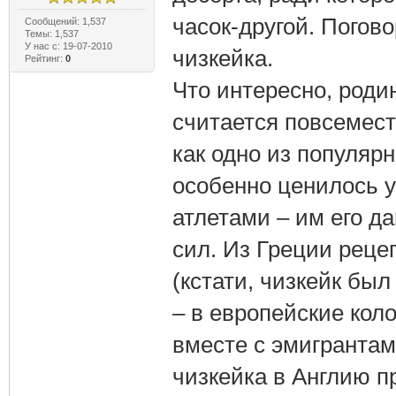
часок-другой. Погов
Сообщений: 1,537
Темы: 1,537
У нас с: 19-07-2010
чизкейка.
Рейтинг:
0
Что интересно, роди
считается повсеместн
как одно из популяр
особенно ценилось 
атлетами – им его д
сил. Из Греции реце
(кстати, чизкейк бы
– в европейские коло
вместе с эмигрантам
чизкейка в Англию п