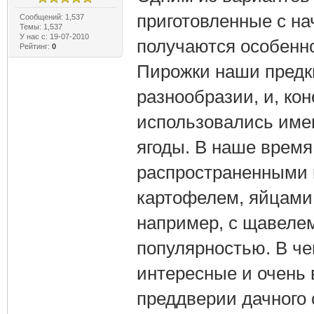
приготовленные с на
Сообщений: 1,537
Темы: 1,537
У нас с: 19-07-2010
получаются особенн
Рейтинг:
0
Пирожки наши предки
разнообразии, и, кон
использовались име
ягоды. В наше время
распространенными 
картофелем, яйцами 
например, с щавеле
популярностью. В чем
интересные и очень
преддверии дачного