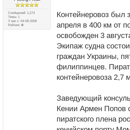
Контейнеровоз был 
Сообщений: 1,273
Темы: 1
У нас с: 04-08-2009
апреля в 400 км от п
Рейтинг:
0
освобожден 3 август
Экипаж судна состои
граждан Украины, пя
филиппинцев. Пират
контейнеровоза 2,7 
Заведующий консуль
Кении Армен Попов 
пиратского плена ро
кенийском порту Мо