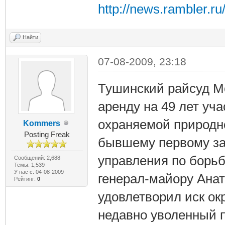
http://news.rambler.r
Найти
07-08-2009, 23:18
Тушинский райсуд М
аренду на 49 лет уч
охраняемой природн
Kommers
Posting Freak
бывшему первому за
управления по борь
Сообщений: 2,688
Темы: 1,539
У нас с: 04-08-2009
генерал-майору Анат
Рейтинг:
0
удовлетворил иск ок
недавно уволенный п