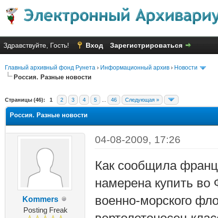
Здравствуйте, Гость!
Вход
Зарегистрироваться
Главный архивный фонд Рунета
›
Информационный архив
›
Новости
Россия. Разные новости
няя оценка: 2.64
Страницы (46):
1
2
3
4
5
...
46
Следующая »
Россия. Разные новости
04-08-2009, 17:26
Как сообщила францу
намерена купить во 
военно-морского фл
Kommers
Posting Freak
вертолетоносец клас