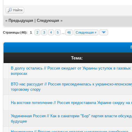
Найти
«
Предыдущая
|
Следующая
»
Страницы (46):
1
2
3
4
5
...
46
Следующая »
Тема:
В долгу остались // Россия ожидает от Украины уступок в газовых
вопросах
ВТО нас рассудит // Россия присоединилась к украинско-японском
торговому спору
На востоке потепление // Россия предоставила Украине скидку на 
Уединенная Россия // Как в санатории "Бор" партия власти обсужд
будущее
Нахимичили // Россия частично оплатит уничтожение сирийского