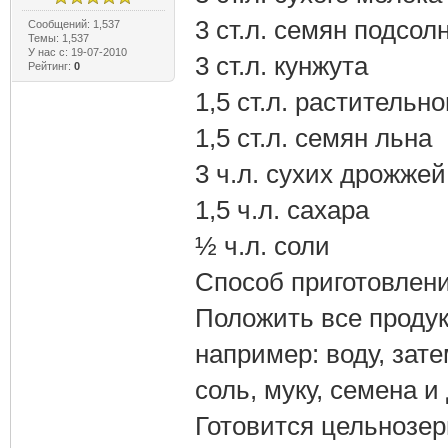
3 ст.л. семян подсол
Сообщений: 1,537
Темы: 1,537
У нас с: 19-07-2010
3 ст.л. кунжута
Рейтинг:
0
1,5 ст.л. растительн
1,5 ст.л. семян льна
3 ч.л. сухих дрожжей
1,5 ч.л. сахара
½ ч.л. соли
Способ приготовлени
Положить все продук
например: воду, зате
соль, муку, семена и
Готовится цельнозер