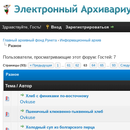
Здравствуйте, Гость!
Вход
Зарегистрироваться
Главный архивный фонд Рунета
›
Информационный архив
Разное
Пользователи, просматривающие этот форум: Гостей: 7
Страницы (93):
« Предыдущая
1
...
61
62
63
64
65
...
93
Следу
Разное
Тема
/
Автор
Хлеб с финиками по-восточному
Голосов
Ovkuse
Пшеничный клюквенно-тыквенный хлеб
Голосов: 4
Ovkuse
Холодный суп из болгарского перца
Голосов: 1