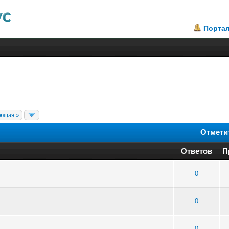
Порта
ющая »
Отмети
Ответов
П
: 4 - Средняя оценка: 3.75 из 5
1
2
3
4
5
0
 - Средняя оценка: 1.75 из 5
1
2
3
4
5
0
 - Средняя оценка: 1 из 5
1
2
3
4
5
0