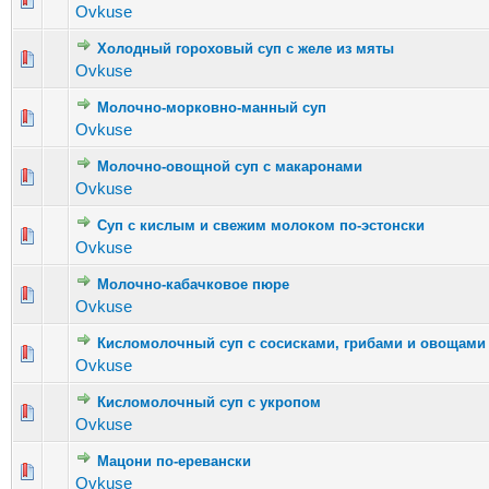
Ovkuse
Холодный гороховый суп с желе из мяты
Голосов: 
Ovkuse
Молочно-морковно-манный суп
Голосов: 1
Ovkuse
Молочно-овощной суп с макаронами
Голосов:
Ovkuse
Суп с кислым и свежим молоком по-эстонски
Голосов:
Ovkuse
Молочно-кабачковое пюре
Голосов:
Ovkuse
Кисломолочный суп с сосисками, грибами и овощами
Голосов: 1
Ovkuse
Кисломолочный суп с укропом
Голосов:
Ovkuse
Мацони по-еревански
Голосов: 4
Ovkuse