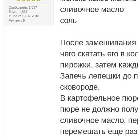
сливочное масло
Сообщений: 1,537
Темы: 1,537
У нас с: 19-07-2010
соль
Рейтинг:
0
После замешивания д
чего скатать его в ко
пирожки, затем кажд
Запечь лепешки до 
сковороде.
В картофельное пюре
пюре не должно пол
сливочное масло, пе
перемешать еще раз