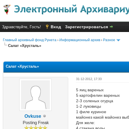
Здравствуйте, Гость!
Вход
Зарегистрироваться
Главный архивный фонд Рунета
›
Информационный архив
›
Разное
Салат «Хрусталь»
Голосов: 6 - Средняя оценка: 1
1
2
3
4
5
Салат «Хрусталь»
31-12-2012, 17:33
5 яиц вареных
5 картофелин вареных
2-3 соленых огурца
1-2 луковицы
1 филе куриное
Ovkuse
майонез какой майонез вы
Posting Freak
Для желе:
4 стакана воды