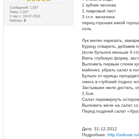
1 зубчик чеснока
Сообщений: 1,537
1 лавровый лист
Темы: 1,537
У нас с: 19-07-2010
3 ст.л. желатина
Рейтинг:
0
перец-горошек какой горо
соль
Лук мелко нарезать, замар
Курицу отварить, добавив п
(если бульона меньше 4 ста
Взять глубокую форму, зас
Выложить первым слоем куб
майонез, убрать салат в хо
Бульон от курицы процедит
смесь в глубокий поднос ил
Застывшее желе достать, оп
1,5см.
Салат перевернуть осторож
Выложить желе на салат со 
Перед подачей салат «Хруст
Дата: 31-12-2012
Подробнее:
http://ovkuse.ru