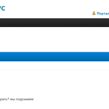
Порта
.33
брать? мы подскажем