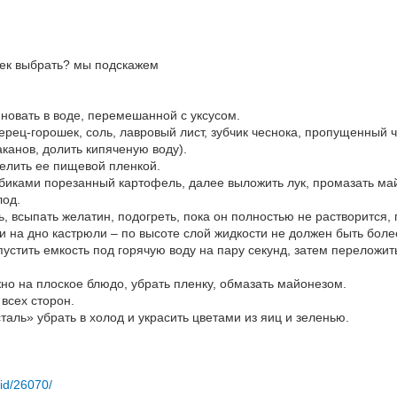
шек выбрать? мы подскажем
иновать в воде, перемешанной с уксусом.
ерец-горошек, соль, лавровый лист, зубчик чеснока, пропущенный ч
канов, долить кипяченую воду).
телить ее пищевой пленкой.
иками порезанный картофель, далее выложить лук, промазать майо
лод.
ь, всыпать желатин, подогреть, пока он полностью не растворится
и на дно кастрюли – по высоте слой жидкости не должен быть более
устить емкость под горячую воду на пару секунд, затем переложить
но на плоское блюдо, убрать пленку, обмазать майонезом.
всех сторон.
аль» убрать в холод и украсить цветами из яиц и зеленью.
/id/26070/