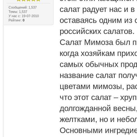
салат радует нас и в
Сообщений: 1,537
Темы: 1,537
У нас с: 19-07-2010
оставаясь одним из
Рейтинг:
0
российских салатов.
Салат Мимоза был п
когда хозяйкам прих
самых обычных проду
название салат полу
цветами мимозы, рас
что этот салат – хру
долгожданной весны,
желтками, но и небо
Основными ингредие