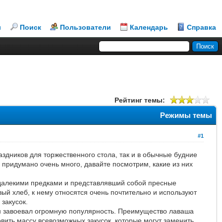
л
Поиск
Пользователи
Календарь
Справка
Рейтинг темы:
Режимы темы
#1
аздников для торжественного стола, так и в обычные будние
й придумано очень много, давайте посмотрим, какие из них
далекими предками и представлявший собой пресные
ый хлеб, к нему относятся очень почтительно и используют
закусок.
он завоевал огромную популярность. Преимущество лаваша
овить массу всевозможных закусок, которые могут заменить