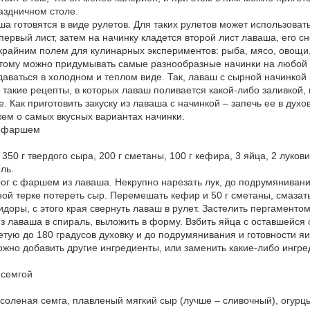
аздничном столе.
ша готовятся в виде рулетов. Для таких рулетов может использовать
ервый лист, затем на начинку кладется второй лист лаваша, его сн
крайним полем для кулинарных экспериментов: рыба, мясо, овощи,
тому можно придумывать самые разнообразные начинки на любой 
даваться в холодном и теплом виде. Так, лаваш с сырной начинкой
 такие рецепты, в которых лаваш поливается какой-либо заливкой,
е. Как приготовить закуску из лаваша с начинкой – запечь ее в дух
жем о самых вкусных вариантах начинки.
с фаршем
350 г твердого сыра, 200 г сметаны, 100 г кефира, 3 яйца, 2 луко
ль.
ирог с фаршем из лаваша. Некрупно нарезать лук, до подрумяниван
пной терке потереть сыр. Перемешать кефир и 50 г сметаны, смаза
доры, с этого края свернуть лаваш в рулет. Застелить пергамент
з лаваша в спираль, выложить в форму. Взбить яйца с оставшейся с
етую до 180 градусов духовку и до подрумянивания и готовности яи
можно добавить другие ингредиенты, или заменить какие-либо ингр
 семгой
соленая семга, плавленый мягкий сыр (лучше – сливочный), огурцы