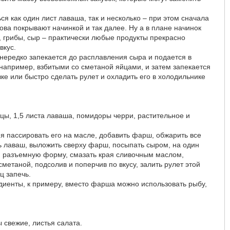
ся как один лист лаваша, так и несколько – при этом сначала
ова покрывают начинкой и так далее. Ну а в плане начинок
 грибы, сыр – практически любые продукты прекрасно
вкус.
 нередко запекается до расплавления сыра и подается в
 например, взбитыми со сметаной яйцами, и затем запекается
овке или быстро сделать рулет и охладить его в холодильнике
вицы, 1,5 листа лаваша, помидоры черри, растительное и
ия пассировать его на масле, добавить фарш, обжарить все
ть лаваш, выложить сверху фарш, посыпать сыром, на один
ом разъемную форму, смазать края сливочным маслом,
метаной, подсолив и поперчив по вкусу, залить рулет этой
ц запечь.
едиенты, к примеру, вместо фарша можно использовать рыбу,
 свежие, листья салата.