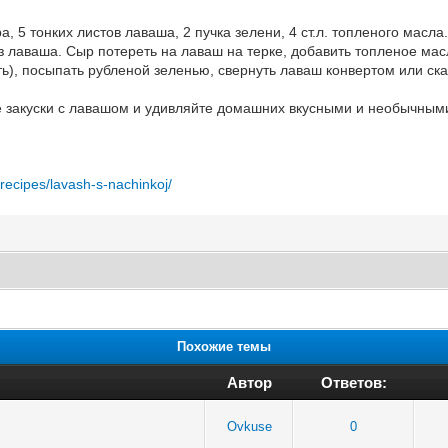
, 5 тонких листов лаваша, 2 пучка зелени, 4 ст.л. топленого масла.
из лаваша. Сыр потереть на лаваш на терке, добавить топленое ма
ь), посыпать рубленой зеленью, свернуть лаваш конвертом или ската
е закуски с лавашом и удивляйте домашних вкусными и необычным
/recipes/lavash-s-nachinkoj/
Похожие темы
Автор
Ответов:
Ovkuse
0