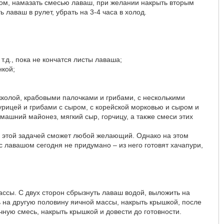
ыром, намазать смесью лаваш, при желании накрыть вторым
лаваш в рулет, убрать на 3-4 часа в холод.
.д., пока не кончатся листы лаваша;
нкой;
укколой, крабовыми палочками и грибами, с несколькими
рицей и грибами с сыром, с корейской морковью и сыром и
машний майонез, мягкий сыр, горчицу, а также смеси этих
с этой задачей сможет любой желающий. Однако на этом
с лавашом сегодня не придумано – из него готовят хачапури,
ассы. С двух сторон сбрызнуть лаваш водой, выложить на
 на другую половину яичной массы, накрыть крышкой, после
ую смесь, накрыть крышкой и довести до готовности.