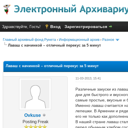
Здравствуйте, Гость!
Вход
Зарегистрироваться
Главный архивный фонд Рунета
›
Информационный архив
›
Разное
Лаваш с начинкой – отличный перекус за 5 минут
Голосов: 11 - Средняя оценка: 
1
2
3
4
5
Лаваш с начинкой – отличный перекус за 5 минут
11-03-2013, 15:41
Различные закуски из лаваш
дни для быстрого и вкусног
самые простые, вкусные и 
Именно лаваш считается н
лепешки. В Армении и ряде
Ovkuse
его не только как дополнен
Posting Freak
В нашей стране лаваш стал
перед обычным хлебом сост