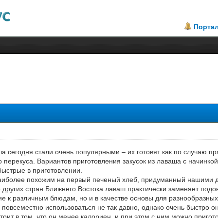
Порта
3
а сегодня стали очень популярными – их готовят как по случаю пр
о перекуса. Вариантов приготовления закусок из лаваша с начинко
быстрые в приготовлении.
аиболее похожим на первый печеный хлеб, придуманный нашими 
 других стран Ближнего Востока лаваш практически заменяет подов
ие к различным блюдам, но и в качестве основы для разнообразных 
 повсеместно использоваться не так давно, однако очень быстро 
оит в том, что он менее калориен, и при этом с ним можно пригот