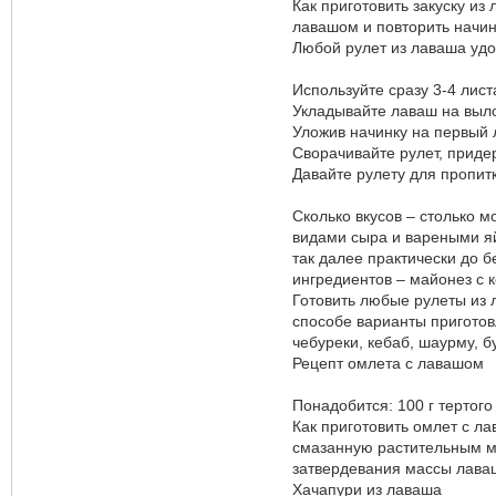
Как приготовить закуску и
лавашом и повторить начинк
Любой рулет из лаваша уд
Используйте сразу 3-4 лист
Укладывайте лаваш на выл
Уложив начинку на первый л
Сворачивайте рулет, приде
Давайте рулету для пропит
Сколько вкусов – столько м
видами сыра и вареными яй
так далее практически до б
ингредиентов – майонез с к
Готовить любые рулеты из 
способе варианты приготовл
чебуреки, кебаб, шаурму, б
Рецепт омлета с лавашом
Понадобится: 100 г тертого 
Как приготовить омлет с л
смазанную растительным ма
затвердевания массы лаваш
Хачапури из лаваша