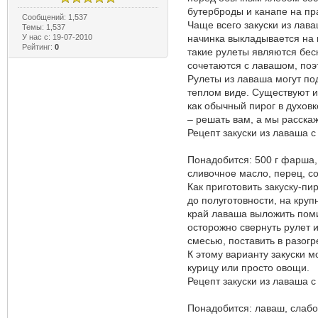
бутерброды и канапе на пр
Сообщений: 1,537
Чаще всего закуски из лава
Темы: 1,537
У нас с: 19-07-2010
начинка выкладывается на п
Рейтинг:
0
такие рулеты являются бес
сочетаются с лавашом, поэ
Рулеты из лаваша могут по
теплом виде. Существуют и
как обычный пирог в духовк
– решать вам, а мы расска
Рецепт закуски из лаваша 
Понадобится: 500 г фарша, 
сливочное масло, перец, со
Как приготовить закуску-п
до полуготовности, на кру
край лаваша выложить поми
осторожно свернуть рулет и
смесью, поставить в разогр
К этому варианту закуски 
курицу или просто овощи.
Рецепт закуски из лаваша с
Понадобится: лаваш, слабо