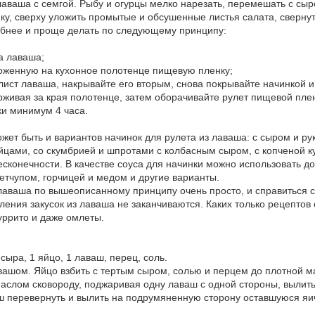
з лаваша с семгой. Рыбу и огурцы мелко нарезать, перемешать с с
у, сверху уложить промытые и обсушенные листья салата, свернуть 
обнее и проще делать по следующему принципу:
а лаваша;
оженную на кухонное полотенце пищевую пленку;
ист лаваша, накрывайте его вторым, снова покрывайте начинкой и т
рживая за края полотенце, затем оборачивайте рулет пищевой пле
ки минимум 4 часа.
ожет быть и вариантов начинок для рулета из лаваша: с сыром и р
цами, со скумбрией и шпротами с колбасным сыром, с копченой ку
есконечности. В качестве соуса для начинки можно использовать до
етчупом, горчицей и медом и другие варианты.
лаваша по вышеописанному принципу очень просто, и справиться 
ения закусок из лаваша не заканчиваются. Каких только рецептов 
уррито и даже омлеты.
сыра, 1 яйцо, 1 лаваш, перец, соль.
авашом. Яйцо взбить с тертым сыром, солью и перцем до плотной м
слом сковороду, поджаривая одну лаваш с одной стороны, вылить
 перевернуть и вылить на подрумяненную сторону оставшуюся яичн