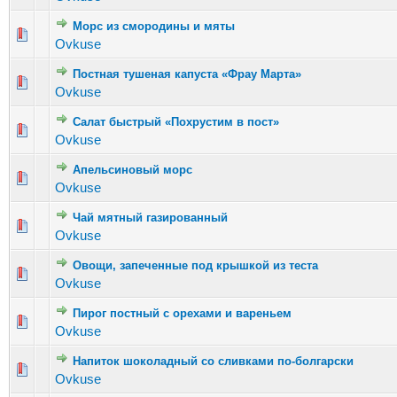
Морс из смородины и мяты
Голосов: 5 - Средняя оценка: 2.2 из 5
1
2
3
4
5
Ovkuse
Постная тушеная капуста «Фрау Марта»
Голосов: 3 - Средняя оценка: 2.67 из 5
1
2
3
4
5
Ovkuse
Салат быстрый «Похрустим в пост»
Голосов: 4 - Средняя оценка: 3.75 из 5
1
2
3
4
5
Ovkuse
Апельсиновый морс
Голосов: 7 - Средняя оценка: 2.29 из 5
1
2
3
4
5
Ovkuse
Чай мятный газированный
Голосов: 3 - Средняя оценка: 2.33 из 5
1
2
3
4
5
Ovkuse
Овощи, запеченные под крышкой из теста
Голосов: 1 - Средняя оценка: 3 из 5
1
2
3
4
5
Ovkuse
Пирог постный с орехами и вареньем
Голосов: 4 - Средняя оценка: 2.5 из 5
1
2
3
4
5
Ovkuse
Напиток шоколадный со сливками по-болгарски
Голосов: 5 - Средняя оценка: 2.8 из 5
1
2
3
4
5
Ovkuse