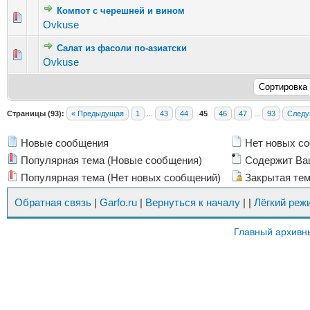
Компот с черешней и вином
Голосов: 2 - Средняя оценка: 1.5 из 5
1
2
3
4
5
Ovkuse
Салат из фасоли по-азиатски
Голосов: 2 - Средняя оценка: 3 из 5
1
2
3
4
5
Ovkuse
Страницы (93):
« Предыдущая
1
...
43
44
45
46
47
...
93
Следу
Новые сообщения
Нет новых с
Популярная тема (Новые сообщения)
Содержит Ва
Популярная тема (Нет новых сообщений)
Закрытая те
Обратная связь
|
Garfo.ru
|
Вернуться к началу
|
|
Лёгкий реж
Главный архивн