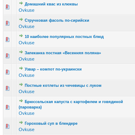
Домашний квас из клюквы
Голосов: 1 - Средняя оценка: 1 из 5
1
2
3
4
5
Ovkuse
Стручковая фасоль по-сирийски
Голосов: 4 - Средняя оценка: 2.25 из 5
1
2
3
4
5
Ovkuse
10 наиболее популярных постных блюд
Голосов: 4 - Средняя оценка: 1.25 из 5
1
2
3
4
5
Ovkuse
Запеканка постная «Весенняя поляна»
Голосов: 4 - Средняя оценка: 1.75 из 5
1
2
3
4
5
Ovkuse
Узвар – компот по-украински
Голосов: 2 - Средняя оценка: 2.5 из 5
1
2
3
4
5
Ovkuse
Постные котлеты из чечевицы с луком
Голосов: 5 - Средняя оценка: 3.8 из 5
1
2
3
4
5
Ovkuse
Брюссельская капуста с картофелем и говядиной
Голосов: 3 - Средняя оценка: 1 из 5
(пароварка)
1
2
3
4
5
Ovkuse
Гороховый суп в блендере
Голосов: 2 - Средняя оценка: 1 из 5
1
2
3
4
5
Ovkuse