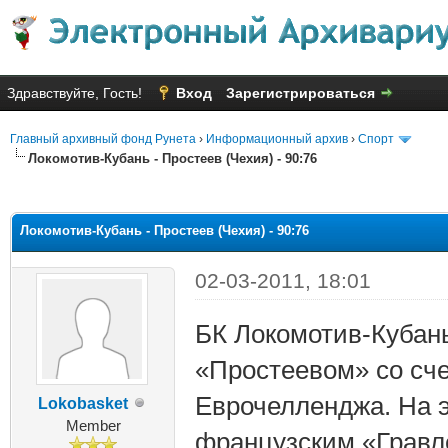
Здравствуйте, Гость!
Вход
Зарегистрироваться
Главный архивный фонд Рунета
›
Информационный архив
›
Спорт
Локомотив-Кубань - Простеев (Чехия) - 90:76
няя оценка: 2.52
Локомотив-Кубань - Простеев (Чехия) - 90:76
02-03-2011, 18:01
БК Локомотив-Кубан
«Простеевом» со сче
Еврочелленджа. На э
Lokobasket
Member
французским «Гравле