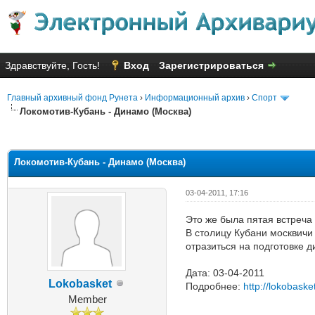
Здравствуйте, Гость!
Вход
Зарегистрироваться
Главный архивный фонд Рунета
›
Информационный архив
›
Спорт
Локомотив-Кубань - Динамо (Москва)
Голосов: 36 - Средняя оценка: 
1
2
3
4
5
Локомотив-Кубань - Динамо (Москва)
03-04-2011, 17:16
Это же была пятая встреча
В столицу Кубани москвичи
отразиться на подготовке 
Дата: 03-04-2011
Lokobasket
Подробнее:
http://lokobask
Member