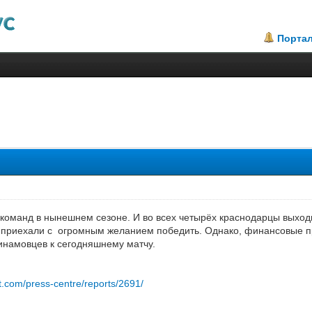
Порта
2.42
 команд в нынешнем сезоне. И во всех четырёх краснодарцы выхо
 приехали с огромным желанием победить. Однако, финансовые пр
динамовцев к сегодняшнему матчу.
et.com/press-centre/reports/2691/