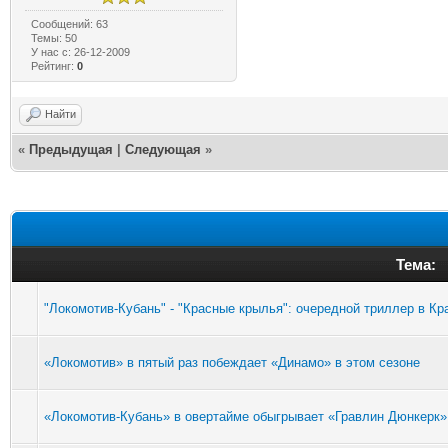
Сообщений: 63
Темы: 50
У нас с: 26-12-2009
Рейтинг:
0
Найти
«
Предыдущая
|
Следующая
»
Тема:
"Локомотив-Кубань" - "Красные крылья": очередной триллер в К
«Локомотив» в пятый раз побеждает «Динамо» в этом сезоне
«Локомотив-Кубань» в овертайме обыгрывает «Гравлин Дюнкерк» с