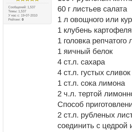
60 г листьев салата
Сообщений: 1,537
Темы: 1,537
У нас с: 19-07-2010
1 л овощного или ку
Рейтинг:
0
1 клубень картофеля
1 головка репчатого 
1 яичный белок
4 ст.л. сахара
4 ст.л. густых сливок
1 ст.л. сока лимона
2 ч.л. тертой лимон
Способ приготовлени
2 ст.л. рубленых ли
соединить с цедрой 