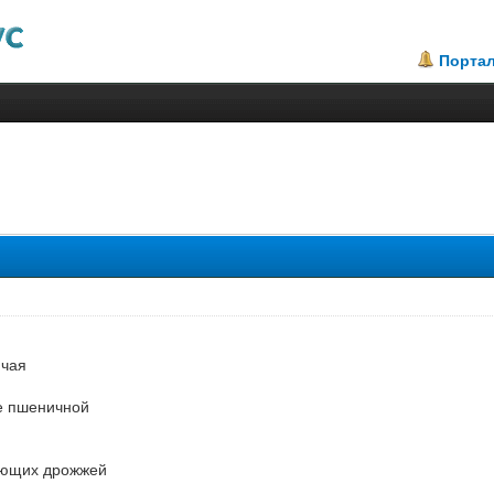
Порта
.75
 чая
е пшеничной
вующих дрожжей