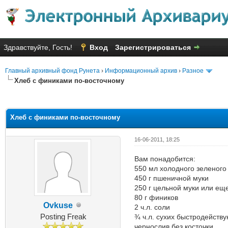
Здравствуйте, Гость!
Вход
Зарегистрироваться
Главный архивный фонд Рунета
›
Информационный архив
›
Разное
Хлеб с финиками по-восточному
Голосов: 4 - Средняя оценка: 3
1
2
3
4
5
Хлеб с финиками по-восточному
16-06-2011, 18:25
Вам понадобится:
550 мл холодного зеленого
450 г пшеничной муки
250 г цельной муки или ещ
80 г фиников
Ovkuse
2 ч.л. соли
Posting Freak
¾ ч.л. сухих быстродейст
чернослив без косточки