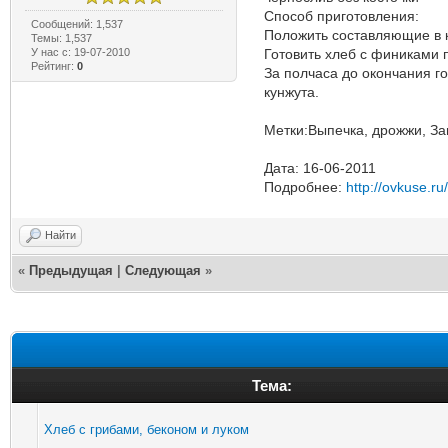
Способ приготовления:
Сообщений: 1,537
Положить составляющие в к
Темы: 1,537
У нас с: 19-07-2010
Готовить хлеб с финиками 
Рейтинг:
0
За полчаса до окончания г
кунжута.
Метки:Выпечка, дрожжи, Зав
Дата: 16-06-2011
Подробнее:
http://ovkuse.ru
Найти
«
Предыдущая
|
Следующая
»
Тема:
Хлеб с грибами, беконом и луком