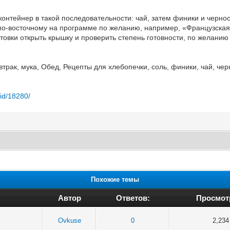
онтейнер в такой последовательности: чай, затем финики и чернос
по-восточному на программе по желанию, например, «Французская б
отовки открыть крышку и проверить степень готовности, по желани
трак, мука, Обед, Рецепты для хлебопечки, соль, финики, чай, че
/id/18280/
Похожие темы
Автор
Ответов:
Просмот
Ovkuse
0
2,234