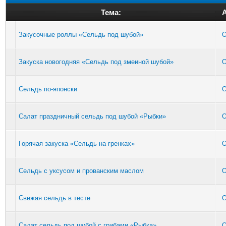
Тема:
Закусочные роллы «Сельдь под шубой»
O
Закуска новогодняя «Сельдь под змеиной шубой»
O
Сельдь по-японски
O
Салат праздничный сельдь под шубой «Рыбки»
O
Горячая закуска «Сельдь на гренках»
O
Сельдь с уксусом и прованским маслом
O
Свежая сельдь в тесте
O
Салат сельдь под шубой с грибами «Рыбка»
O