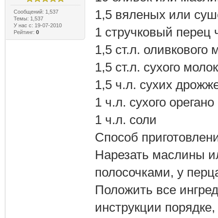
1,5 вяленых или су
Сообщений: 1,537
Темы: 1,537
У нас с: 19-07-2010
1 стручковый перец 
Рейтинг:
0
1,5 ст.л. оливкового 
1,5 ст.л. сухого моло
1,5 ч.л. сухих дрожж
1 ч.л. сухого орегано
1 ч.л. соли
Способ приготовлени
Нарезать маслины ил
полосочками, у перц
Положить все ингред
инструкции порядке,