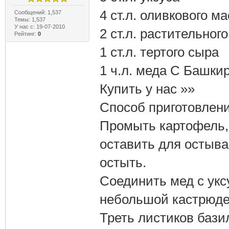
4 ст.л. оливкового м
Сообщений: 1,537
Темы: 1,537
У нас с: 19-07-2010
2 ст.л. растительног
Рейтинг:
0
1 ст.л. тертого сыра
1 ч.л. меда С Башки
Купить у нас »»
Способ приготовлени
Промыть картофель, 
оставить для остыва
остыть.
Соединить мед с укс
небольшой кастрюде
Треть листиков бази