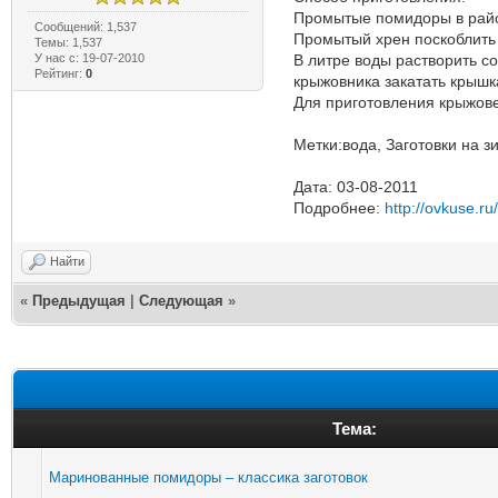
Промытые помидоры в райо
Сообщений: 1,537
Промытый хрен поскоблить 
Темы: 1,537
У нас с: 19-07-2010
В литре воды растворить со
Рейтинг:
0
крыжовника закатать крышк
Для приготовления крыжовен
Метки:вода, Заготовки на з
Дата: 03-08-2011
Подробнее:
http://ovkuse.ru
Найти
«
Предыдущая
|
Следующая
»
Тема:
Маринованные помидоры – классика заготовок