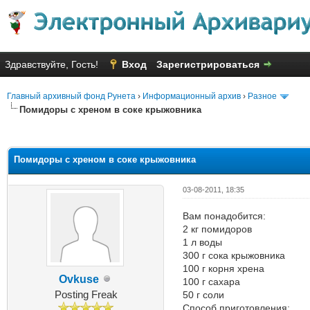
Здравствуйте, Гость!
Вход
Зарегистрироваться
Главный архивный фонд Рунета
›
Информационный архив
›
Разное
Помидоры с хреном в соке крыжовника
Голосов: 6 - Средняя оценка: 3
1
2
3
4
5
Помидоры с хреном в соке крыжовника
03-08-2011, 18:35
Вам понадобится:
2 кг помидоров
1 л воды
300 г сока крыжовника
100 г корня хрена
Ovkuse
100 г сахара
Posting Freak
50 г соли
Способ приготовления: