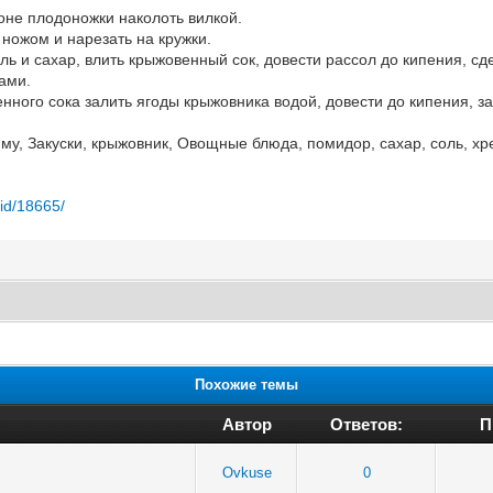
не плодоножки наколоть вилкой.
ножом и нарезать на кружки.
ль и сахар, влить крыжовенный сок, довести рассол до кипения, сд
ами.
ного сока залить ягоды крыжовника водой, довести до кипения, за
иму, Закуски, крыжовник, Овощные блюда, помидор, сахар, соль, хр
/id/18665/
Похожие темы
Автор
Ответов:
П
Ovkuse
0